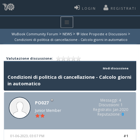
LOGIN
REGISTRATI
>
>
>
WuBook Community Forum
NEWS
💬 Idee Proposte e Discussioni
Condizioni di politica di cancellazione - Calcolo giorni in automatico
Valutazione discussione:
Modi discussione
Condizioni di politica di cancellazione - Calcolo giorni
in automatico
Messaggi: 4
PO027
Discussioni: 1
Registrato: Jan 2020
Junior Member
Reputazione:
0
01-06-2023, 03:07 PM
#1