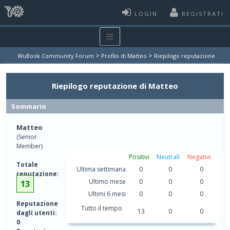
LOGIN
REGISTRATI
>
>
WuBook Community Forum
Profilo di Matteo
Riepilogo reputazione
Riepilogo reputazione di Matteo
Sommario
Matteo
(Senior
Member)
Positivi
Neutrali
Negativi
Totale
Ultima settimana
0
0
0
reputazione:
Ultimo mese
0
0
0
13
Ultimi 6 mesi
0
0
0
Reputazione
Tutto il tempo
13
0
0
dagli utenti:
0