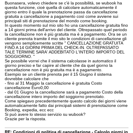
Buonasera, volevo chiedere se c'è la possibilità, se wubook ha
questa funzione, cioè quella di calcolare automaticamente il
giorno entro il quale la prenotazione passa da cancellazione
gratuita a cancellazione a pagamento così come avviene sui
principali siti di prenotazione del mondo come booking.
In questo momento sul mio sito ho una cancellazione gratuita fino
a 14 giorni prima dell'arrivo del cliente. Oltrepassato quel periodo
la cancellazione non è più gratuita ma è a pagamento. Ora se un
cliente prenota tramite il mio sito le condizioni di cancellazione gli
vengono semplicemente scritte " CANCELLAZIONE GRATUITA
FINO A 14 GIORNI PRIMA DEL CHECK-IN. OLTREPASSATO
TALE TERMINE SARA' ADDEBITATO L'INTERO IMPORTO DEL
SOGGIORNO. "
Se possibile vorrei che il sistema calcolasse in automatico il
giorno preciso e far capire al cliente che da quel giorno la
cancellazione non è più gratuita ma è a pagamento.
Esempio se un cliente prenota per il 15 Giugno il sistema
dovrebbe calcolare che
- fino al 31 Maggio la cancellazione è gratuita Costo
cancellazione Euro0,00
- dal 01 Giugno la cancellazione sarà a pagamento Costo della
cancellazione intero importo del soggiorno prenotato.
Come spiegavo precedentemente questo calcolo dei giorni viene
automaticamente fatto dai principali sistemi di prenotazione come
Booking, expedia, ecc ecc
Si può avere lo stesso servizio su wubook?
Grazie per la risposta.
RE: Condizioni di politica di cancellazione - Calcolo giorni in