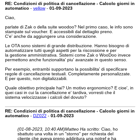
RE: Condizioni di politica di cancellazione - Calcolo giorni in
automatico
-
yellow
-
01-09-2023
Ciao,
parlate di Zak o della suite woodoo? Nel primo caso, le info sono
stampate sul voucher. E accessibili dal dettaglio preno.
C'e' anche da aggiungere una considerazione.
Le OTA sono sistemi di grande distribuzione. Hanno bisogno di
automatizzare tutti quegli aspetti per la riscossione e per
la gestione amministrativa. Sistemi come Zak o WooDoo invece
permettono anche funzionalita' piu' avanzate in questo senso.
Per esempio, entrambi supportano la possibilita' di specificare
regole di cancellazione testuali. Completamente personalizzate.
E per questo, non digitalizzabili.
Quale obiettivo principale hai? Un motivo ergonomico? E cioe', in
quei casi in cui la cancellazione e' tardiva, vorresti che il
sistema velocizzasse i calcoli del dovuto?
RE: Condizioni di politica di cancellazione - Calcolo giorni in
automatico
-
DZ022
-
01-09-2023
(01-08-2023, 10:40 AM)
Matteo Ha scritto:
Ciao, ho
sbattuto una volta in un "storno" per richiesta del
cliente che aveva preno addiritura una notref e ha