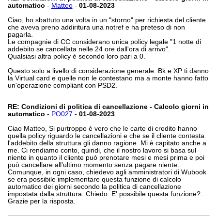
automatico
-
Matteo
-
01-08-2023
Ciao, ho sbattuto una volta in un "storno" per richiesta del cliente
che aveva preno addiritura una notref e ha preteso di non
pagarla.
Le compagnie di CC considerano unica policy legale "1 notte di
addebito se cancellata nelle 24 ore dall'ora di arrivo".
Qualsiasi altra policy è secondo loro pari a 0.
Questo solo a livello di considerazione generale. Bk e XP ti danno
la Virtual card e quelle non le contestano ma a monte hanno fatto
un'operazione compliant con PSD2.
RE: Condizioni di politica di cancellazione - Calcolo giorni in
automatico
-
PO027
-
01-08-2023
Ciao Matteo, Si purtroppo è vero che le carte di credito hanno
quella policy riguardo le cancellazioni e che se il cliente contesta
l'addebito della struttura gli danno ragione. Mi è capitato anche a
me. Ci rendiamo conto, quindi, che il nostro lavoro si basa sul
niente in quanto il cliente può prenotare mesi e mesi prima e poi
può cancellare all'ultimo momento senza pagare niente.
Comunque, in ogni caso, chiedevo agli amministratori di Wubook
se era possibile implementare questa funzione di calcolo
automatico dei giorni secondo la politica di cancellazione
impostata dalla struttura. Chiedo: E' possibile questa funzione?.
Grazie per la risposta.