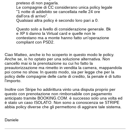
preteso di non pagarla.
Le compagnie di CC considerano unica policy legale
"1 notte di addebito se cancellata nelle 24 ore
dall'ora di arrivo".
Qualsiasi altra policy è secondo loro pari a 0.
Questo solo a livello di considerazione generale. Bk
e XP ti danno la Virtual card e quelle non le
contestano ma a monte hanno fatto un'operazione
compliant con PSD2.
Ciao Matteo, anche io ho scoperto in questo modo le policy.
Anche se, io ho optato per una soluzione alternativa. Non
cancello mai io la prenotazione su cui ho fatto la
preautorizzazione ma rimetto in vendita la camera, mappandola
poi come no show. In questo modo, sia per legge che per la
policy delle compagnie delle carte di credito, la penale è di tutto
l'importo.
Inoltre con Stripe ho addirittura vinto una disputa proprio per
questo con prenotazione non rimborsabile con pagamento
anticipato tramite BOOKING.COM. è successo solo una volta ed
è stato un caso ISOLATO. Non sono a conoscenza se STRIPE
abbia policy diverse che gli permettono di aggirare tale sistema.
Daniele