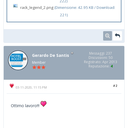
222)
rack_legend_2.png
(Dimensione: 42.95 KB / Download:
221)
Messaggi: 237
Gerardo De Santis
Discussioni: 50
Registrato: Apr 2013
Member
Reputazione:
4
#2
03-11-2020, 11:15 PM
Ottimo lavoro!!!