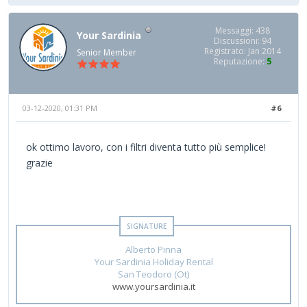
Messaggi: 438
Your Sardinia
Discussioni: 94
Registrato: Jan 2014
Senior Member
Reputazione:
5
03-12-2020, 01:31 PM
#6
ok ottimo lavoro, con i filtri diventa tutto più semplice!
grazie
Alberto Pinna
Your Sardinia Holiday Rental
San Teodoro (Ot)
www.yoursardinia.it