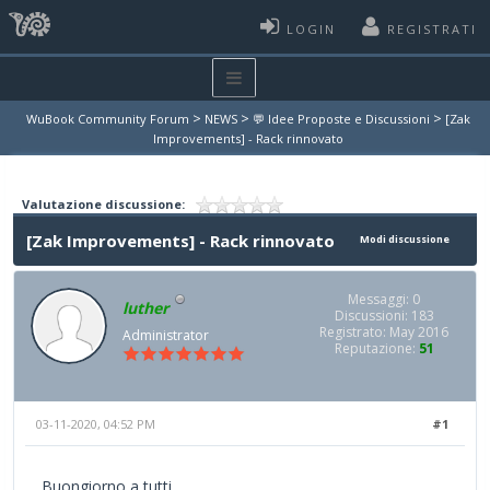
LOGIN
REGISTRATI
>
>
>
WuBook Community Forum
NEWS
💬 Idee Proposte e Discussioni
[Zak
Improvements] - Rack rinnovato
Valutazione discussione:
[Zak Improvements] - Rack rinnovato
Modi discussione
Messaggi: 0
luther
Discussioni: 183
Registrato: May 2016
Administrator
Reputazione:
51
03-11-2020, 04:52 PM
#1
Buongiorno a tutti,