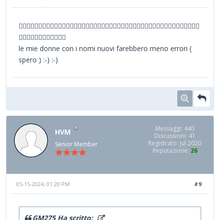
✍🏻✍🏻✍🏻✍🏻✍🏻✍🏻✍🏻✍🏻✍🏻✍🏻✍🏻✍🏻✍🏻✍🏻✍🏻✍🏻✍🏻✍🏻✍🏻✍🏻✍🏻✍🏻✍🏻
✍🏻✍🏻✍🏻✍🏻✍🏻✍🏻
le mie donne con i nomi nuovi farebbero meno errori (
spero ) :-) :-)
Messaggi: 440
HVM
Discussioni: 41
Registrato: Jul 2020
Senior Member
Reputazione:
26
05-15-2024, 01:20 PM
#9
GM275 Ha scritto: