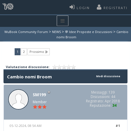
LOGIN
REGISTRATI
>
>
>
WuBook Community Forum
NEWS
💬 Idee Proposte e Discussioni
Cambio
nomi Broom
(current)
1
2
Prossimo
Valutazione discussione:
Cambio nomi Broom
Modi discussione
Messaggi: 139
SM199
Discussioni: 44
Registrato: Apr 2018
Member
Reputazione:
34
05-12-2024, 08:54 AM
#1