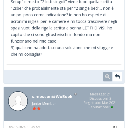
Setup" e metto "2 letti singoli" viene fuori quella scritta
"2sbe" che probabilmente sta per "2 single bed"... non è
un po' poco come indicazione? io non ho esperte di
acronimi inglesi per le camere e mi tocca trascrivere negli
spazi vuoti della riga la scritta a penna LETTI DIVISI. ho
capito che ci sono gli asterischi in fondo ma non
funzionano nel mio caso.
3) qualcuno ha adottato una soluzione che mi sfugge e
che mi consiglia?
Messaggi: 21
s.mosconi#WuBook
Discussioni: 3
Registrato: Mar 2021
Junior Member
Reputazione:
4
05-15-2024, 11:45 AM
#8