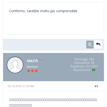
Confermo, sarebbe molto più comprensibile
Messaggi: 169
GM275
Discussioni: 62
Registrato: Oct 2019
Member
Reputazione:
20
05-14-2024, 07:39 AM
#5
✍🏻✍🏻✍🏻✍🏻✍🏻✍🏻✍🏻✍🏻✍🏻✍🏻✍🏻✍🏻✍🏻✍🏻✍🏻✍🏻✍🏻✍🏻✍🏻✍🏻✍🏻✍🏻✍🏻
✍🏻✍🏻✍🏻✍🏻✍🏻✍🏻