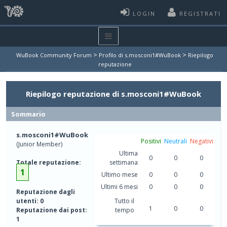
LOGIN
REGISTRATI
>
>
WuBook Community Forum
Profilo di s.mosconi1#WuBook
Riepilogo
reputazione
Riepilogo reputazione di s.mosconi1#WuBook
Sommario
s.mosconi1#WuBook
Positivi
Neutrali
Negativi
(Junior Member)
Ultima
0
0
0
Totale reputazione:
settimana
1
Ultimo mese
0
0
0
Ultimi 6 mesi
0
0
0
Reputazione dagli
utenti: 0
Tutto il
1
0
0
Reputazione dai post:
tempo
1