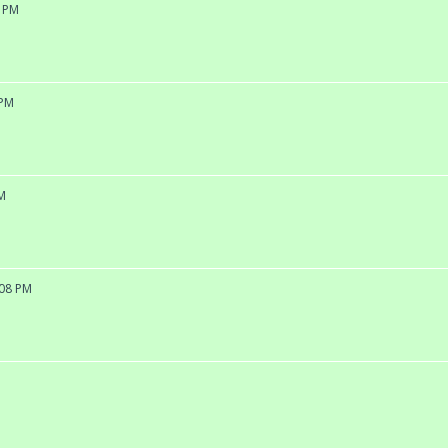
6 PM
 PM
PM
:08 PM