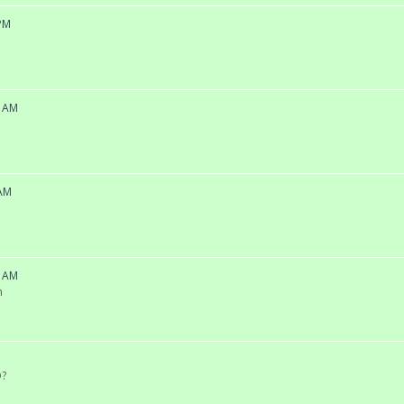
 PM
7 AM
 AM
5 AM
m
M
O?