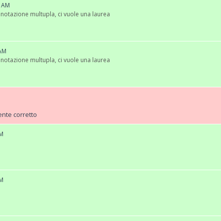
3 AM
notazione multupla, ci vuole una laurea
 AM
notazione multupla, ci vuole una laurea
nte corretto
PM
PM