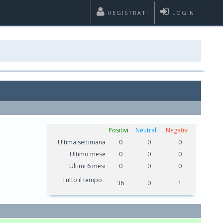
REGISTRATI
LOGIN
Positivi
Neutrali
Negativi
Ultima settimana
0
0
0
Ultimo mese
0
0
0
Ultimi 6 mesi
0
0
0
Tutto il tempo
36
0
1