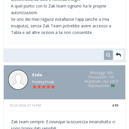
A quel punto con lo Zak team ognuno ha le proprie
autorizzazioni.
Se uno dei miei ragazzi installasse l'app (anche a mia
insaputa), senza Zak Team potrebbe avere accesso a
Tabla e ad altre sezioni a lui non consentite.
Messaggi: 936
Esda
Discussioni: 141
Registrato: Apr 2013
Posting Freak
Reputazione:
36
10-23-2024, 07:16 PM
#89
Zak team sempre. E.ovunque la.sicurezza innanzitutto ci
sono troppi dati sensibili