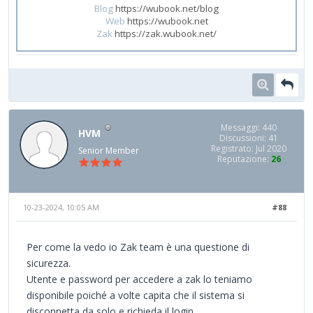
Blog
https://wubook.net/blog
Web
https://wubook.net
Zak
https://zak.wubook.net/
Messaggi: 440
HVM
Discussioni: 41
Registrato: Jul 2020
Senior Member
Reputazione:
26
10-23-2024, 10:05 AM
#88
Per come la vedo io Zak team è una questione di
sicurezza.
Utente e password per accedere a zak lo teniamo
disponibile poiché a volte capita che il sistema si
disconnetta da solo e richieda il login.