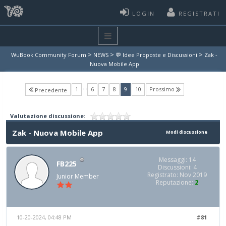
LOGIN
REGISTRATI
>
>
>
WuBook Community Forum
NEWS
💬 Idee Proposte e Discussioni
Zak -
Nuova Mobile App
…
(current)
1
6
7
8
9
10
Prossimo
Precedente
Valutazione discussione:
Zak - Nuova Mobile App
Modi discussione
Messaggi: 14
FB225
Discussioni: 4
Registrato: Nov 2019
Junior Member
Reputazione:
2
10-20-2024, 04:48 PM
#81