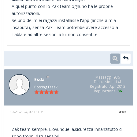
A quel punto con lo Zak team ognuno ha le proprie
autorizzazioni.
Se uno dei miei ragazzi installasse l'app (anche a mia
insaputa), senza Zak Team potrebbe avere accesso a
Tabla e ad altre sezioni a lui non consentite.
Messaggi: 936
Esda
Discussioni: 141
Registrato: Apr 2013
Posting Freak
Reputazione:
36
10-23-2024, 07:16 PM
#89
Zak team sempre. E.ovunque la.sicurezza innanzitutto ci
sono troppi dati sensibili