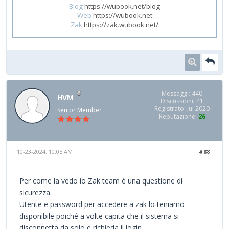
Blog
https://wubook.net/blog
Web
https://wubook.net
Zak
https://zak.wubook.net/
Messaggi: 440
HVM
Discussioni: 41
Registrato: Jul 2020
Senior Member
Reputazione:
26
10-23-2024, 10:05 AM
#88
Per come la vedo io Zak team è una questione di
sicurezza.
Utente e password per accedere a zak lo teniamo
disponibile poiché a volte capita che il sistema si
disconnetta da solo e richieda il login.