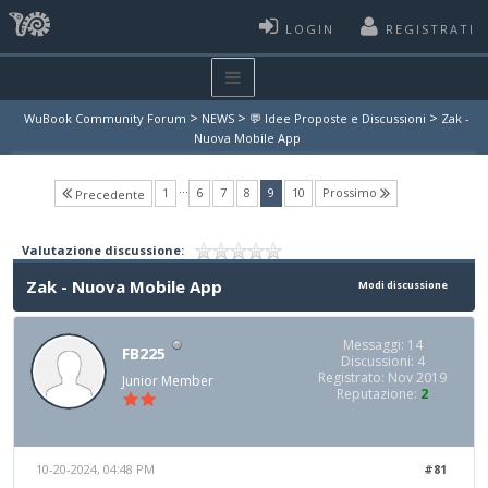
LOGIN
REGISTRATI
>
>
>
WuBook Community Forum
NEWS
💬 Idee Proposte e Discussioni
Zak -
Nuova Mobile App
…
(current)
1
6
7
8
9
10
Prossimo
Precedente
Valutazione discussione:
Zak - Nuova Mobile App
Modi discussione
Messaggi: 14
FB225
Discussioni: 4
Registrato: Nov 2019
Junior Member
Reputazione:
2
10-20-2024, 04:48 PM
#81