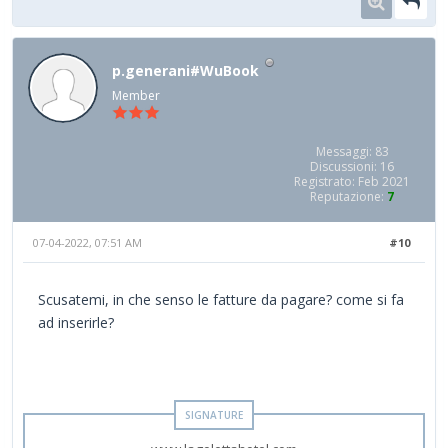
p.generani#WuBook
Member
Messaggi: 83
Discussioni: 16
Registrato: Feb 2021
Reputazione:
7
07-04-2022, 07:51 AM
#10
Scusatemi, in che senso le fatture da pagare? come si fa
ad inserirle?