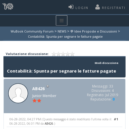
LOGIN
REGISTRATI
>
>
>
WuBook Community Forum
NEWS
💬 Idee Proposte e Discussioni
Contabilità: Spunta per segnare le fatture pagate
Valutazione discussione:
Modi discussione
Contabilità: Spunta per segnare le fatture pagate
Messaggi: 33
AB426
Discussioni: 4
Registrato: Jul 2019
Junior Member
Reputazione:
0
06-28-2022, 04:27 PM
#1
(Questo messaggio è stato modificato l'ultima volta il:
06-28-2022, 06:01 PM da
AB426
.)