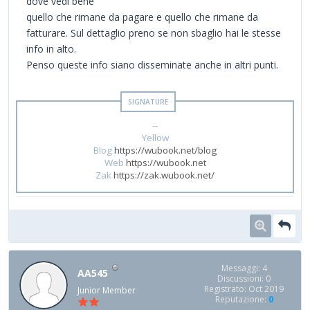
dove vedi bene
quello che rimane da pagare e quello che rimane da
fatturare. Sul dettaglio preno se non sbaglio hai le stesse
info in alto.
Penso queste info siano disseminate anche in altri punti.
--
Yellow
Blog
https://wubook.net/blog
Web
https://wubook.net
Zak
https://zak.wubook.net/
Messaggi: 4
AA545
Discussioni: 0
Registrato: Oct 2019
Junior Member
Reputazione:
0