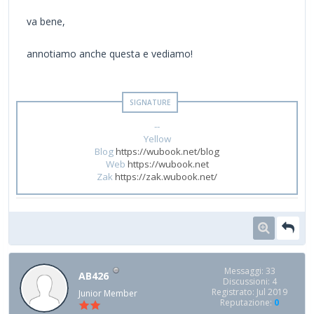
va bene,
annotiamo anche questa e vediamo!
--
Yellow
Blog
https://wubook.net/blog
Web
https://wubook.net
Zak
https://zak.wubook.net/
Messaggi: 33
AB426
Discussioni: 4
Registrato: Jul 2019
Junior Member
Reputazione:
0