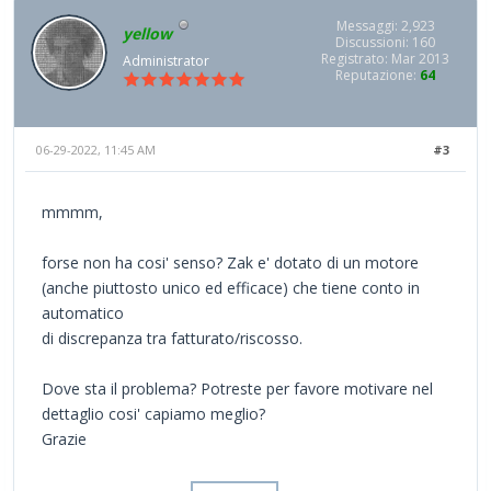
Messaggi: 2,923
yellow
Discussioni: 160
Registrato: Mar 2013
Administrator
Reputazione:
64
06-29-2022, 11:45 AM
#3
mmmm,
forse non ha cosi' senso? Zak e' dotato di un motore
(anche piuttosto unico ed efficace) che tiene conto in
automatico
di discrepanza tra fatturato/riscosso.
Dove sta il problema? Potreste per favore motivare nel
dettaglio cosi' capiamo meglio?
Grazie