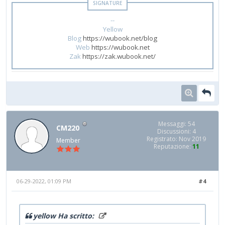
--
Yellow
Blog
https://wubook.net/blog
Web
https://wubook.net
Zak
https://zak.wubook.net/
Messaggi: 54
CM220
Discussioni: 4
Registrato: Nov 2019
Member
Reputazione:
11
06-29-2022, 01:09 PM
#4
yellow Ha scritto: