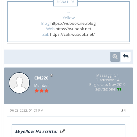
--
Yellow
Blog
https://wubook.net/blog
Web
https://wubook.net
Zak
https://zak.wubook.net/
Messaggi: 54
CM220
Discussioni: 4
Registrato: Nov 2019
Member
Reputazione:
11
06-29-2022, 01:09 PM
#4
yellow Ha scritto: