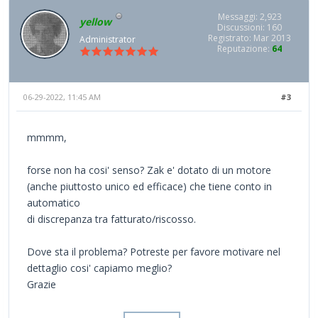
Messaggi: 2,923
yellow
Discussioni: 160
Registrato: Mar 2013
Administrator
Reputazione:
64
06-29-2022, 11:45 AM
#3
mmmm,
forse non ha cosi' senso? Zak e' dotato di un motore
(anche piuttosto unico ed efficace) che tiene conto in
automatico
di discrepanza tra fatturato/riscosso.
Dove sta il problema? Potreste per favore motivare nel
dettaglio cosi' capiamo meglio?
Grazie