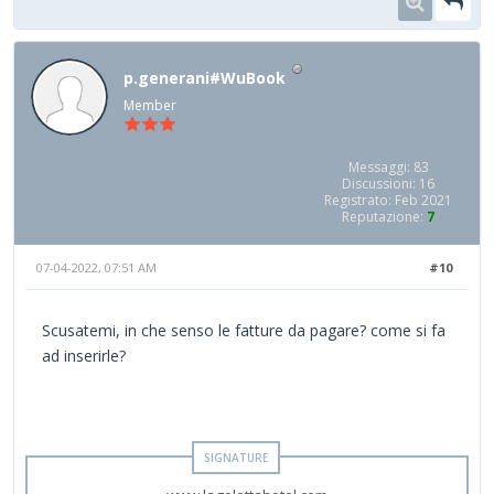
p.generani#WuBook
Member
Messaggi: 83
Discussioni: 16
Registrato: Feb 2021
Reputazione:
7
07-04-2022, 07:51 AM
#10
Scusatemi, in che senso le fatture da pagare? come si fa
ad inserirle?