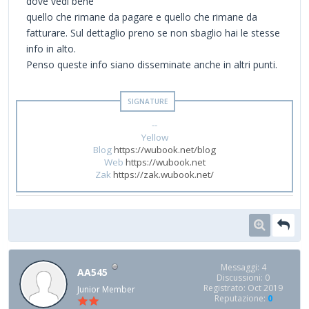
dove vedi bene
quello che rimane da pagare e quello che rimane da
fatturare. Sul dettaglio preno se non sbaglio hai le stesse
info in alto.
Penso queste info siano disseminate anche in altri punti.
--
Yellow
Blog
https://wubook.net/blog
Web
https://wubook.net
Zak
https://zak.wubook.net/
Messaggi: 4
AA545
Discussioni: 0
Registrato: Oct 2019
Junior Member
Reputazione:
0