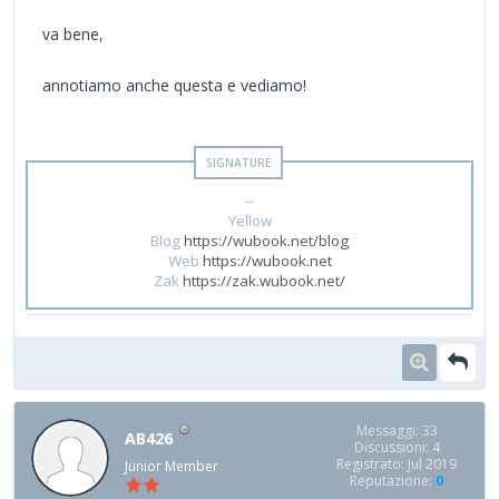
va bene,
annotiamo anche questa e vediamo!
--
Yellow
Blog
https://wubook.net/blog
Web
https://wubook.net
Zak
https://zak.wubook.net/
Messaggi: 33
AB426
Discussioni: 4
Registrato: Jul 2019
Junior Member
Reputazione:
0