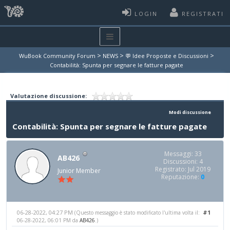
LOGIN
REGISTRATI
>
>
>
WuBook Community Forum
NEWS
💬 Idee Proposte e Discussioni
Contabilità: Spunta per segnare le fatture pagate
Valutazione discussione:
Modi discussione
Contabilità: Spunta per segnare le fatture pagate
Messaggi: 33
AB426
Discussioni: 4
Registrato: Jul 2019
Junior Member
Reputazione:
0
06-28-2022, 04:27 PM
#1
(Questo messaggio è stato modificato l'ultima volta il:
06-28-2022, 06:01 PM da
AB426
.)