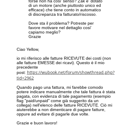
forse non ha cosi' senso? Zak e' dotato
di un motore (anche piuttosto unico ed
efficace) che tiene conto in automatico
di discrepanza tra fatturato/riscosso.
Dove sta il problema? Potreste per
favore motivare nel dettaglio cosi'
capiamo meglio?
Grazie
Ciao Yellow,
io mi riferisco alle fatture RICEVUTE dei costi (non
alle fatture EMESSE dei ricavi). Questo è il mio
precedente
https://wubook.net/forum/showthread.php?
post:
tid=2962
Quando pago una fattura, mi farebbe comodo
potere indicare manualmente che tale fattura è stata
pagata, con evidenza di tale pagamento (esempio
flag "paid/unpaid" come già suggerito da un
collega) nell'elenco delle fatture RICEVUTE. Ciò mi
aiuterebbe a non dimenticare di pagare fatture,
oppure ad evitare di pagarle due volte.
Grazie e buon lavoro!