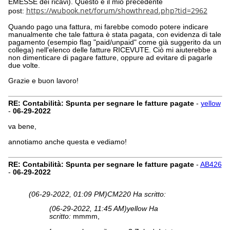
EMESSE dei ricavi). Questo è il mio precedente
https://wubook.net/forum/showthread.php?tid=2962
post:
Quando pago una fattura, mi farebbe comodo potere indicare
manualmente che tale fattura è stata pagata, con evidenza di tale
pagamento (esempio flag "paid/unpaid" come già suggerito da un
collega) nell'elenco delle fatture RICEVUTE. Ciò mi aiuterebbe a
non dimenticare di pagare fatture, oppure ad evitare di pagarle
due volte.
Grazie e buon lavoro!
RE: Contabilità: Spunta per segnare le fatture pagate
-
yellow
-
06-29-2022
va bene,
annotiamo anche questa e vediamo!
RE: Contabilità: Spunta per segnare le fatture pagate
-
AB426
-
06-29-2022
(06-29-2022, 01:09 PM)
CM220 Ha scritto:
(06-29-2022, 11:45 AM)
yellow Ha
scritto:
mmmm,