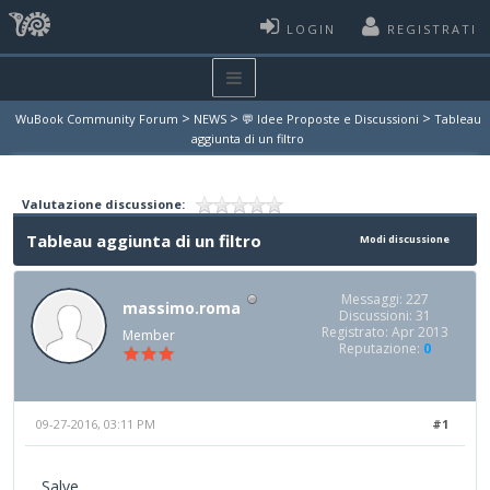
LOGIN
REGISTRATI
>
>
>
WuBook Community Forum
NEWS
💬 Idee Proposte e Discussioni
Tableau
aggiunta di un filtro
Valutazione discussione:
Tableau aggiunta di un filtro
Modi discussione
Messaggi: 227
massimo.roma
Discussioni: 31
Registrato: Apr 2013
Member
Reputazione:
0
09-27-2016, 03:11 PM
#1
Salve,