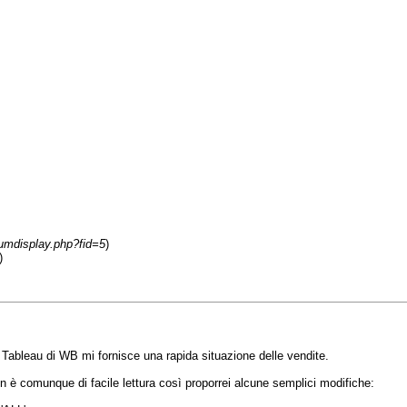
rumdisplay.php?fid=5
)
)
il Tableau di WB mi fornisce una rapida situazione delle vendite.
on è comunque di facile lettura così proporrei alcune semplici modifiche: