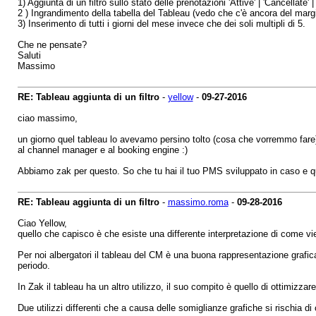
1) Aggiunta di un filtro sullo stato delle prenotazioni 'Attive' | 'Cancellate' |
2 ) Ingrandimento della tabella del Tableau (vedo che c'è ancora del margi
3) Inserimento di tutti i giorni del mese invece che dei soli multipli di 5.
Che ne pensate?
Saluti
Massimo
RE: Tableau aggiunta di un filtro
-
yellow
-
09-27-2016
ciao massimo,
un giorno quel tableau lo avevamo persino tolto (cosa che vorremmo fare).
al channel manager e al booking engine :)
Abbiamo zak per questo. So che tu hai il tuo PMS sviluppato in caso e 
RE: Tableau aggiunta di un filtro
-
massimo.roma
-
09-28-2016
Ciao Yellow,
quello che capisco è che esiste una differente interpretazione di come vie
Per noi albergatori il tableau del CM è una buona rappresentazione grafi
periodo.
In Zak il tableau ha un altro utilizzo, il suo compito è quello di ottimizza
Due utilizzi differenti che a causa delle somiglianze grafiche si rischia di