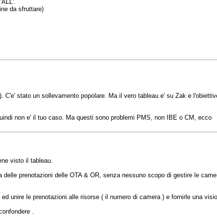
 'ALL'.
ne da sfruttare)
 C'e' stato un sollevamento popolare. Ma il vero tableau e' su Zak e l'obietti
quindi non e' il tuo caso. Ma questi sono problemi PMS, non IBE o CM, ecco
ne visto il tableau.
ca delle prenotazioni delle OTA & OR, senza nessuno scopo di gestire le came
re ed unire le prenotazioni alle risorse ( il numero di camera ) e fornirle una v
 confondere .