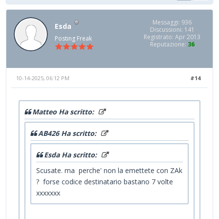
Messaggi: 936
Esda
Discussioni: 141
Registrato: Apr 2013
Posting Freak
Reputazione:
36
10-14-2025, 06:12 PM
#14
Matteo Ha scritto:
AB426 Ha scritto:
Esda Ha scritto:
Scusate. ma perche' non la emettete con ZAk
? forse codice destinatario bastano 7 volte
xxxxxxx