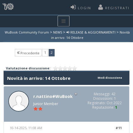
LOGIN
REGISTRATI
>
>
>
WuBook Community Forum
NEWS
📢 RELEASE & AGGIORNAMENTI
Novità
in arrivo: 14 Ottobre
(current)
1
2
Precedente
Valutazione discussione:
Novità in arrivo: 14 Ottobre
Modi discussione
Messaggi: 42
r.nattino#WuBook
Discussioni: 1
Registrato: Oct 2022
Junior Member
Reputazione:
1
10-14-2025, 11:08 AM
#11