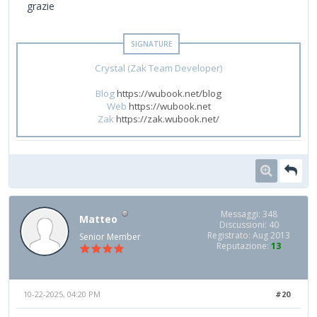
grazie
Crystal (Zak Team Developer)
Blog
https://wubook.net/blog
Web
https://wubook.net
Zak
https://zak.wubook.net/
Messaggi: 348
Matteo
Discussioni: 40
Registrato: Aug 2013
Senior Member
Reputazione:
13
10-22-2025, 04:20 PM
#20