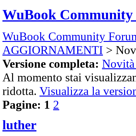
WuBook Community
WuBook Community Foru
AGGIORNAMENTI
> Novi
Versione completa:
Novità 
Al momento stai visualizzan
ridotta.
Visualizza la versio
Pagine:
1
2
luther