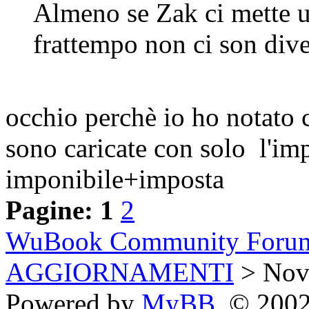
Almeno se Zak ci mette u
frattempo non ci son dive
occhio perchè io ho notato ch
sono caricate con solo l'im
imponibile+imposta
Pagine:
1
2
WuBook Community Foru
AGGIORNAMENTI
> Novi
Powered by
MyBB
, © 200