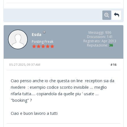
Messaggi: 936
Esda
Discussioni: 141
Registrato: Apr 2013
Posting Freak
Reputazione:
36
05-27-2025, 09:37 AM
#16
Ciao penso anche io che questa on line reception sia da
rivedere : esempio codice sconto invisibile .... meglio
rifarla tutta..... copiandola da quelle piu ' usate ....
"booking" ?
Ciao e buon lavoro a tutti