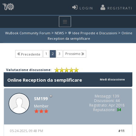
LOGIN
REGISTRATI
>
>
>
WuBook Community Forum
NEWS
💬 Idee Proposte e Discussioni
Online
Reception da semplificare
(current)
1
2
3
Prossimo
Precedente
Valutazione discussione:
Online Reception da semplificare
Modi discussione
Messaggi: 139
SM199
Discussioni: 44
Registrato: Apr 2018
Member
Reputazione:
34
05-24-2025, 09:48 PM
#11