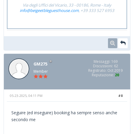
Via degli Uffici del Vicario, 33 - 00186, Rome - Italy
info@beigeetbleguesthouse.com
, +39 333 527 6953
Messaggi: 169
GM275
Discussioni: 62
Registrato: Oct 2019
Member
Reputazione:
20
05-23-2025, 04:11 PM
#8
Seguire (ed inseguire) booking ha sempre senso anche
secondo me