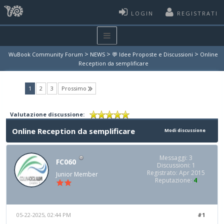
LOGIN
REGISTRATI
>
>
>
WuBook Community Forum
NEWS
💬 Idee Proposte e Discussioni
Online
Reception da semplificare
(current)
1
2
3
Prossimo
Valutazione discussione:
Online Reception da semplificare
Modi discussione
Messaggi: 3
FC060
Discussioni: 1
Registrato: Apr 2015
Junior Member
Reputazione:
4
05-22-2025, 02:44 PM
#1