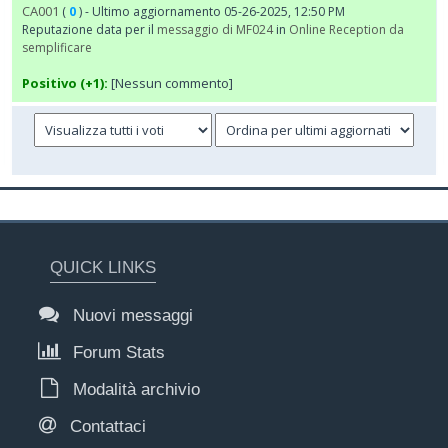
CA001
(
0
) - Ultimo aggiornamento 05-26-2025, 12:50 PM
Reputazione data per il
messaggio di MF024
in
Online Reception da
semplificare
Positivo (+1):
[Nessun commento]
QUICK LINKS
Nuovi messaggi
Forum Stats
Modalità archivio
Contattaci