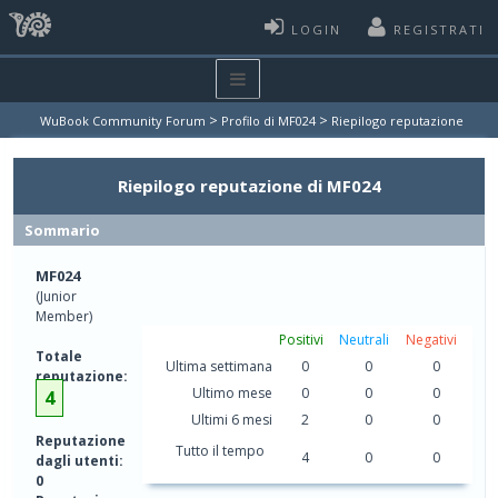
LOGIN
REGISTRATI
>
>
WuBook Community Forum
Profilo di MF024
Riepilogo reputazione
Riepilogo reputazione di MF024
Sommario
MF024
(Junior
Member)
Positivi
Neutrali
Negativi
Totale
Ultima settimana
0
0
0
reputazione:
Ultimo mese
0
0
0
4
Ultimi 6 mesi
2
0
0
Reputazione
Tutto il tempo
4
0
0
dagli utenti:
0