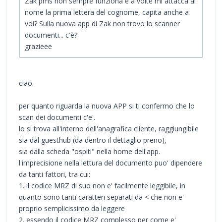
Zak pms non sempre funziona e a volte mi attacca al
nome la prima lettera del cognome, capita anche a
voi? Sulla nuova app di Zak non trovo lo scanner
documenti... c'è?
grazieee
ciao.
per quanto riguarda la nuova APP si ti confermo che lo
scan dei documenti c'e'.
lo si trova all'interno dell'anagrafica cliente, raggiungibile
sia dal guesthub (da dentro il dettaglio preno),
sia dalla scheda "ospiti" nella home dell'app.
l'imprecisione nella lettura del documento puo' dipendere
da tanti fattori, tra cui:
1. il codice MRZ di suo non e' facilmente leggibile, in
quanto sono tanti caratteri separati da < che non e'
proprio semplicissimo da leggere
2. essendo il codice MRZ complesso per come e'