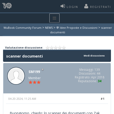
LOGIN
REGISTRATI
>
>
>
WuBook Community Forum
NEWS
💬 Idee Proposte e Discussioni
scanner
documenti
Valutazione discussione:
scanner documenti
Modi discussione
Messaggi: 139
SM199
Discussioni: 44
Registrato: Apr 2018
Member
Reputazione:
34
04-20-2024, 11:25 AM
#1
Buongiorno, chiedo: lo scanner dei documenti con Zak