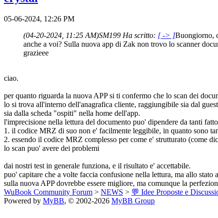
05-06-2024, 12:26 PM
(04-20-2024, 11:25 AM)
SM199 Ha scritto:
[ -> ]
Buongiorno, c
anche a voi? Sulla nuova app di Zak non trovo lo scanner docum
grazieee
ciao.
per quanto riguarda la nuova APP si ti confermo che lo scan dei docum
lo si trova all'interno dell'anagrafica cliente, raggiungibile sia dal gues
sia dalla scheda "ospiti" nella home dell'app.
l'imprecisione nella lettura del documento puo' dipendere da tanti fattor
1. il codice MRZ di suo non e' facilmente leggibile, in quanto sono tan
2. essendo il codice MRZ complesso per come e' strutturato (come dicev
lo scan puo' avere dei problemi
dai nostri test in generale funziona, e il risultato e' accettabile.
puo' capitare che a volte faccia confusione nella lettura, ma allo stato a
sulla nuova APP dovrebbe essere migliore, ma comunque la perfezione 
WuBook Community Forum
>
NEWS
>
💬 Idee Proposte e Discussi
Powered by
MyBB
, © 2002-2026
MyBB Group