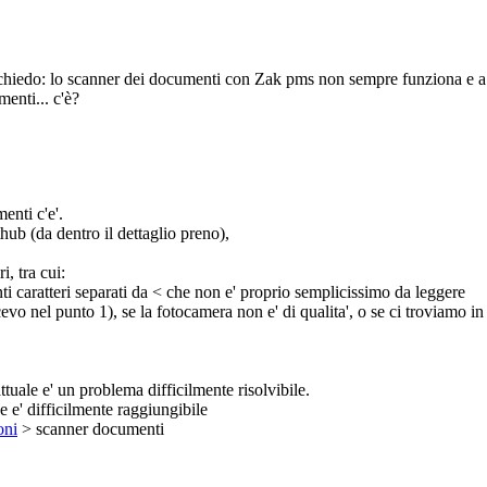
hiedo: lo scanner dei documenti con Zak pms non sempre funziona e a v
enti... c'è?
enti c'e'.
thub (da dentro il dettaglio preno),
i, tra cui:
ti caratteri separati da < che non e' proprio semplicissimo da leggere
o nel punto 1), se la fotocamera non e' di qualita', o se ci troviamo in 
ttuale e' un problema difficilmente risolvibile.
e' difficilmente raggiungibile
oni
> scanner documenti