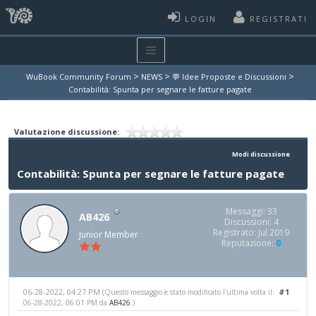
LOGIN
REGISTRATI
>
>
>
WuBook Community Forum
NEWS
💬 Idee Proposte e Discussioni
Contabilità: Spunta per segnare le fatture pagate
Valutazione discussione:
Modi discussione
Contabilità: Spunta per segnare le fatture pagate
Messaggi: 33
AB426
Discussioni: 4
Registrato: Jul 2019
Junior Member
Reputazione:
0
06-28-2022, 04:27 PM
#1
(Questo messaggio è stato modificato l'ultima volta il:
06-28-2022, 06:01 PM da
AB426
.)