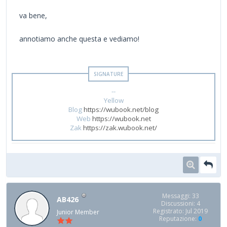
va bene,
annotiamo anche questa e vediamo!
--
Yellow
Blog
https://wubook.net/blog
Web
https://wubook.net
Zak
https://zak.wubook.net/
Messaggi: 33
AB426
Discussioni: 4
Registrato: Jul 2019
Junior Member
Reputazione:
0