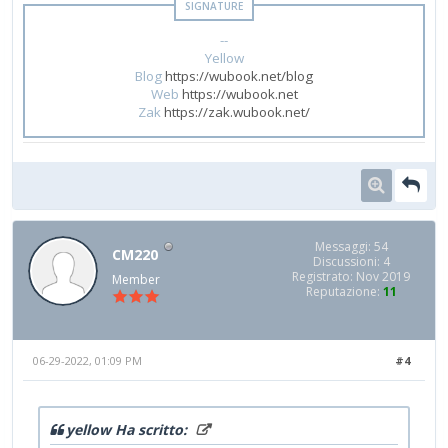
--
Yellow
Blog
https://wubook.net/blog
Web
https://wubook.net
Zak
https://zak.wubook.net/
Messaggi: 54
CM220
Discussioni: 4
Registrato: Nov 2019
Member
Reputazione:
11
06-29-2022, 01:09 PM
#4
yellow Ha scritto: