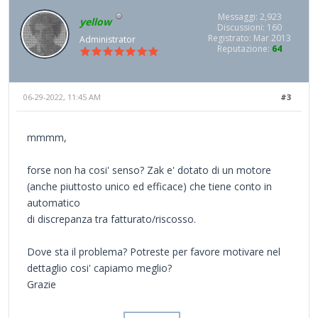
Messaggi: 2,923
yellow
Discussioni: 160
Registrato: Mar 2013
Administrator
Reputazione:
64
06-29-2022, 11:45 AM
#3
mmmm,
forse non ha cosi' senso? Zak e' dotato di un motore
(anche piuttosto unico ed efficace) che tiene conto in
automatico
di discrepanza tra fatturato/riscosso.
Dove sta il problema? Potreste per favore motivare nel
dettaglio cosi' capiamo meglio?
Grazie