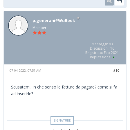
p.generani#WuBook
Member
Messaggi: 83
Discussioni: 16
Registrato: Feb 2021
Reputazione:
7
07-04-2022, 07:51 AM
#10
Scusatemi, in che senso le fatture da pagare? come si fa
ad inserirle?