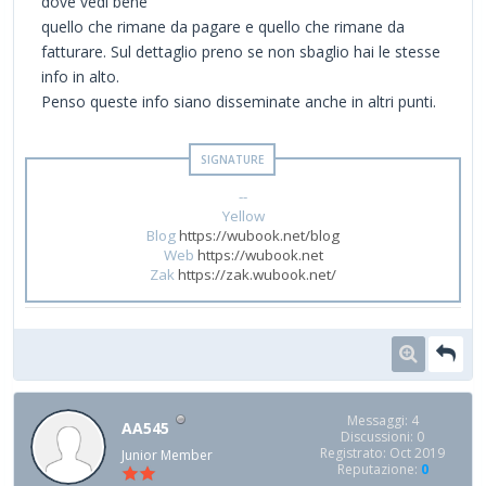
dove vedi bene
quello che rimane da pagare e quello che rimane da
fatturare. Sul dettaglio preno se non sbaglio hai le stesse
info in alto.
Penso queste info siano disseminate anche in altri punti.
--
Yellow
Blog
https://wubook.net/blog
Web
https://wubook.net
Zak
https://zak.wubook.net/
Messaggi: 4
AA545
Discussioni: 0
Registrato: Oct 2019
Junior Member
Reputazione:
0