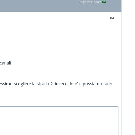
Reputazione:
64
#4
canali
essimo scegliere la strada 2, invece, lo e' e possiamo farlo.