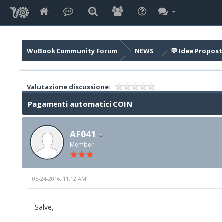
WuBook Community Forum
NEWS
💬 Idee Propost
Valutazione discussione:
Pagamenti automatici COIN
AF041
Member
05-24-2016, 11:12 AM
Salve,