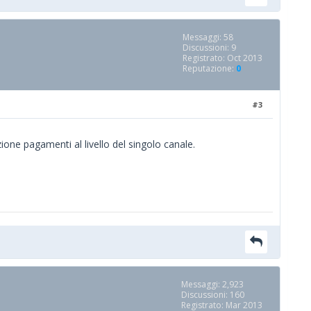
Messaggi: 58
Discussioni: 9
Registrato: Oct 2013
Reputazione:
0
#3
ione pagamenti al livello del singolo canale.
Messaggi: 2,923
Discussioni: 160
Registrato: Mar 2013