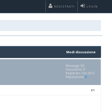
REGISTRATI
LOGIN
Modi discussione
Messaggi: 58
Discussioni: 9
Registrato: Oct 2013
Reputazione:
0
#1