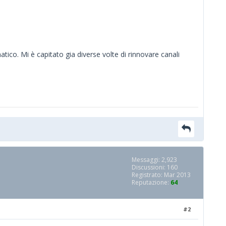
o. Mi è capitato gia diverse volte di rinnovare canali
Messaggi: 2,923
Discussioni: 160
Registrato: Mar 2013
Reputazione:
64
#2