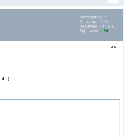
Messaggi: 2,923
Discussioni: 160
Registrato: Mar 2013
Reputazione:
64
#6
ti :)