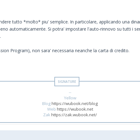
dere tutto *molto* piu' semplice. In particolare, applicando una dinami
meno automaticamente. Si potra' impostare l'auto-rinnovo su tutti i se
.
sion Program), non sara' necessaria neanche la carta di credito.
--
Yellow
Blog
https://wubook.net/blog
Web
https://wubook.net
Zak
https://zak.wubook.net/