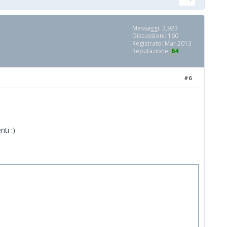
Messaggi: 2,923
Discussioni: 160
Registrato: Mar 2013
Reputazione:
64
#6
ti :)