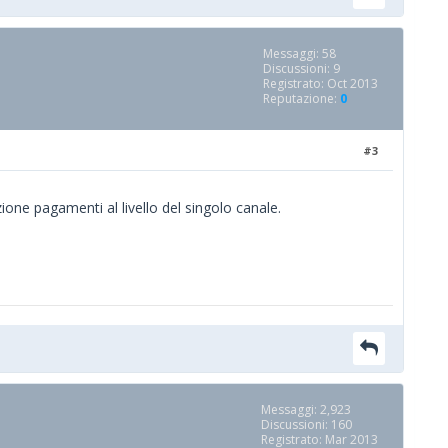
Messaggi: 58
Discussioni: 9
Registrato: Oct 2013
Reputazione:
0
#3
ione pagamenti al livello del singolo canale.
Messaggi: 2,923
Discussioni: 160
Registrato: Mar 2013