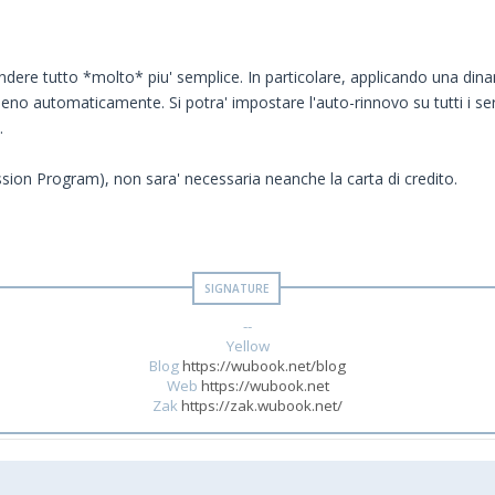
dere tutto *molto* piu' semplice. In particolare, applicando una dinami
meno automaticamente. Si potra' impostare l'auto-rinnovo su tutti i se
.
sion Program), non sara' necessaria neanche la carta di credito.
--
Yellow
Blog
https://wubook.net/blog
Web
https://wubook.net
Zak
https://zak.wubook.net/