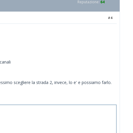
Reputazione:
64
#4
canali
essimo scegliere la strada 2, invece, lo e' e possiamo farlo.