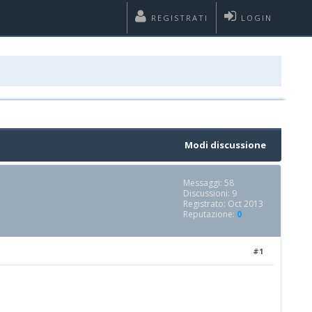
REGISTRATI
LOGIN
Modi discussione
Messaggi: 58
Discussioni: 9
Registrato: Oct 2013
Reputazione:
0
#1