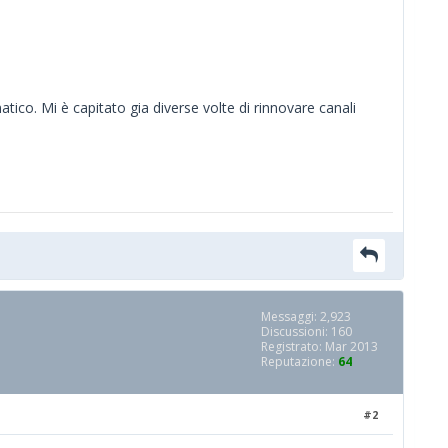
o. Mi è capitato gia diverse volte di rinnovare canali
Messaggi: 2,923
Discussioni: 160
Registrato: Mar 2013
Reputazione:
64
#2