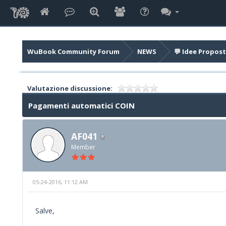
WuBook Community Forum
NEWS
💬 Idee Propost
Valutazione discussione:
Pagamenti automatici COIN
AF041
Member
05-24-2016, 11:12 AM
Salve,