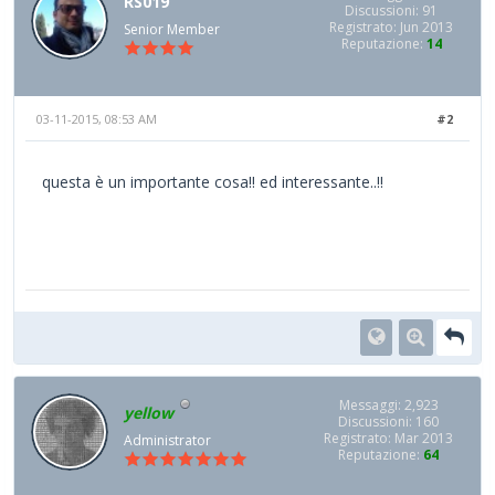
RS019
Discussioni: 91
Registrato: Jun 2013
Senior Member
Reputazione:
14
03-11-2015, 08:53 AM
#2
questa è un importante cosa!! ed interessante..!!
Messaggi: 2,923
yellow
Discussioni: 160
Registrato: Mar 2013
Administrator
Reputazione:
64