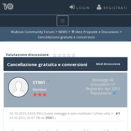
LOGIN
REGISTRATI
>
>
>
WuBook Community Forum
NEWS
💬 Idee Proposte e Discussioni
Cancellazione gratuita e conversioni
Valutazione discussione:
Cancellazione gratuita e conversioni
Modi discussione
Messaggi: 62
ST001
Discussioni: 17
Registrato: Apr 2013
Member
Reputazione:
0
03-10-2015, 05:06 PM
#1
(Questo messaggio è stato modificato l'ultima volta il:
03-10-2015, 05:07 PM da
ST001
.)