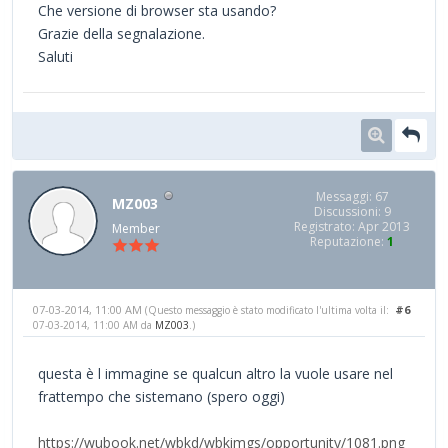
Che versione di browser sta usando?
Grazie della segnalazione.
Saluti
Messaggi: 67
MZ003
Discussioni: 9
Registrato: Apr 2013
Member
Reputazione:
1
07-03-2014, 11:00 AM
#6
(Questo messaggio è stato modificato l'ultima volta il:
07-03-2014, 11:00 AM da
MZ003
.)
questa è l immagine se qualcun altro la vuole usare nel
frattempo che sistemano (spero oggi)
https://wubook.net/wbkd/wbkimgs/opportunity/1081.png