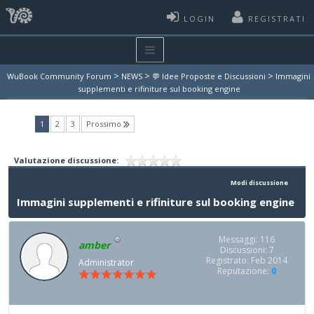
LOGIN
REGISTRATI
>
>
>
WuBook Community Forum
NEWS
💬 Idee Proposte e Discussioni
Immagini
supplementi e rifiniture sul booking engine
(current)
1
2
3
Prossimo
Valutazione discussione:
Modi discussione
Immagini supplementi e rifiniture sul booking engine
Messaggi: 116
amber
Discussioni: 7
Registrato: Feb 2014
Administrator
Reputazione:
0