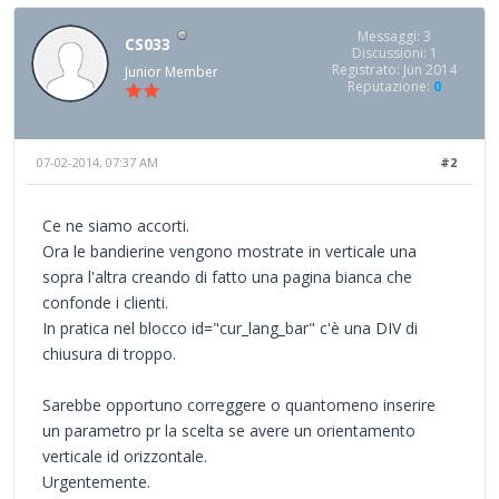
Messaggi: 3
CS033
Discussioni: 1
Registrato: Jun 2014
Junior Member
Reputazione:
0
07-02-2014, 07:37 AM
#2
Ce ne siamo accorti.
Ora le bandierine vengono mostrate in verticale una
sopra l'altra creando di fatto una pagina bianca che
confonde i clienti.
In pratica nel blocco id="cur_lang_bar" c'è una DIV di
chiusura di troppo.
Sarebbe opportuno correggere o quantomeno inserire
un parametro pr la scelta se avere un orientamento
verticale id orizzontale.
Urgentemente.