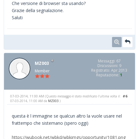
Che versione di browser sta usando?
Grazie della segnalazione.
Saluti
Messaggi: 67
MZ003
Discussioni: 9
Registrato: Apr 2013
Member
Reputazione:
1
07-03-2014, 11:00 AM
#6
(Questo messaggio è stato modificato l'ultima volta il:
07-03-2014, 11:00 AM da
MZ003
.)
questa è l immagine se qualcun altro la vuole usare nel
frattempo che sistemano (spero oggi)
https://wubook.net/wbkd/wbkimgs/opportunity/1081.png