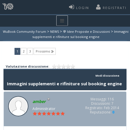
LOGIN
REGISTRATI
>
>
>
WuBook Community Forum
NEWS
💬 Idee Proposte e Discussioni
Immagini
supplementi e rifiniture sul booking engine
(current)
1
2
3
Prossimo
Valutazione discussione:
Modi discussione
Immagini supplementi e rifiniture sul booking engine
Messaggi: 116
amber
Discussioni: 7
Registrato: Feb 2014
Administrator
Reputazione:
0