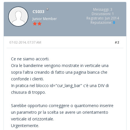
Messaggi: 3
CS033
Discussioni: 1
Registrato: Jun 2014
Junior Member
Reputazione:
0
07-02-2014, 07:37 AM
#2
Ce ne siamo accorti.
Ora le bandierine vengono mostrate in verticale una
sopra l'altra creando di fatto una pagina bianca che
confonde i clienti.
In pratica nel blocco id="cur_lang_bar" c'è una DIV di
chiusura di troppo.
Sarebbe opportuno correggere o quantomeno inserire
un parametro pr la scelta se avere un orientamento
verticale id orizzontale.
Urgentemente.