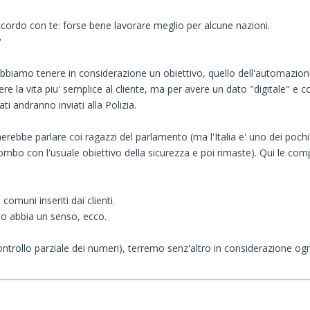
accordo con te: forse bene lavorare meglio per alcune nazioni.
?
iamo tenere in considerazione un obiettivo, quello dell'automazione
la vita piu' semplice al cliente, ma per avere un dato "digitale" e 
i andranno inviati alla Polizia.
nerebbe parlare coi ragazzi del parlamento (ma l'Italia e' uno dei poch
mbo con l'usuale obiettivo della sicurezza e poi rimaste). Qui le comp
comuni inseriti dai clienti.
o abbia un senso, ecco.
ontrollo parziale dei numeri), terremo senz'altro in considerazione ogn