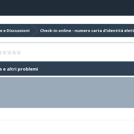
e e Discussioni
Check-in online - numero carta d'identità elett
a e altri problemi