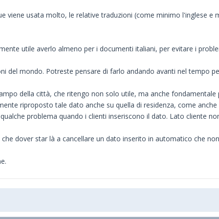
viene usata molto, le relative traduzioni (come minimo l'inglese e mag
mente utile averlo almeno per i documenti italiani, per evitare i pro
zioni del mondo. Potreste pensare di farlo andando avanti nel tempo pe
po della città, che ritengo non solo utile, ma anche fondamentale per 
amente riproposto tale dato anche su quella di residenza, come anche 
 qualche problema quando i clienti inseriscono il dato. Lato cliente non
a, che dover star là a cancellare un dato inserito in automatico che no
e.