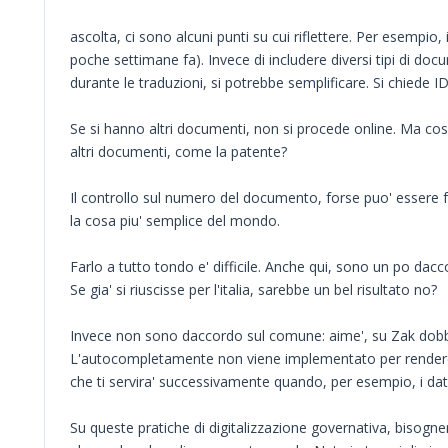
ascolta, ci sono alcuni punti su cui riflettere. Per esempi
poche settimane fa). Invece di includere diversi tipi di do
durante le traduzioni, si potrebbe semplificare. Si chiede ID
Se si hanno altri documenti, non si procede online. Ma cosi
altri documenti, come la patente?
Il controllo sul numero del documento, forse puo' essere fa
la cosa piu' semplice del mondo.
Farlo a tutto tondo e' difficile. Anche qui, sono un po dac
Se gia' si riuscisse per l'italia, sarebbe un bel risultato no?
Invece non sono daccordo sul comune: aime', su Zak dobbi
L'autocompletamente non viene implementato per rendere la
che ti servira' successivamente quando, per esempio, i dati 
Su queste pratiche di digitalizzazione governativa, bisogne