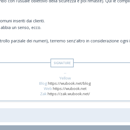
o con l'usuale obiettivo della sicurezza e poi rimaste). Qui le compli
muni inseriti dai clienti.
 abbia un senso, ecco.
trollo parziale dei numeri), terremo senz'altro in considerazione ogni 
--
Yellow
Blog
https://wubook.net/blog
Web
https://wubook.net
Zak
https://zak.wubook.net/