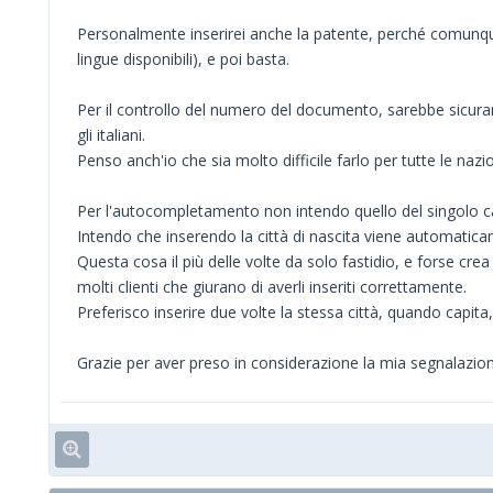
Personalmente inserirei anche la patente, perché comunque 
lingue disponibili), e poi basta.
Per il controllo del numero del documento, sarebbe sicura
gli italiani.
Penso anch'io che sia molto difficile farlo per tutte le na
Per l'autocompletamento non intendo quello del singolo cam
Intendo che inserendo la città di nascita viene automatic
Questa cosa il più delle volte da solo fastidio, e forse crea
molti clienti che giurano di averli inseriti correttamente.
Preferisco inserire due volte la stessa città, quando capit
Grazie per aver preso in considerazione la mia segnalazion