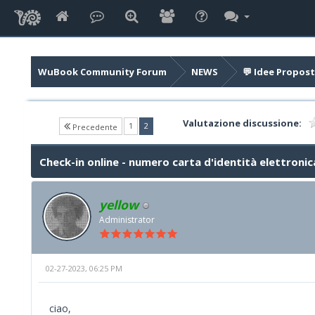
WuBook Community Forum
NEWS
💬 Idee Propost
Valutazione discussione:
(current)
1
2
Precedente
Check-in online - numero carta d'identità elettronic
yellow
Administrator
02-27-2023, 06:25 PM
ciao,