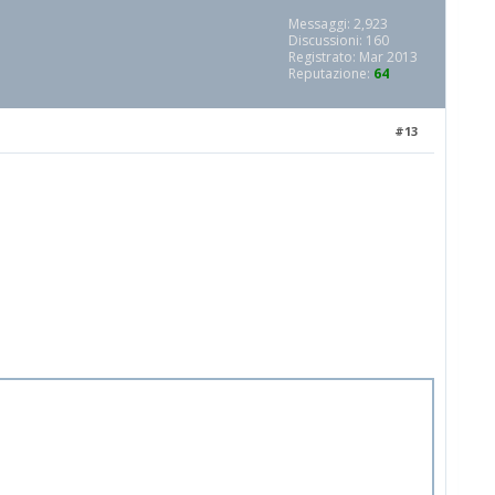
Messaggi: 2,923
Discussioni: 160
Registrato: Mar 2013
Reputazione:
64
#13