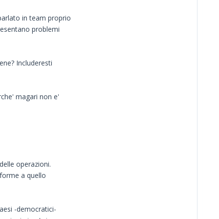
parlato in team proprio
 presentano problemi
ene? Includeresti
erche' magari non e'
elle operazioni.
nforme a quello
paesi -democratici-