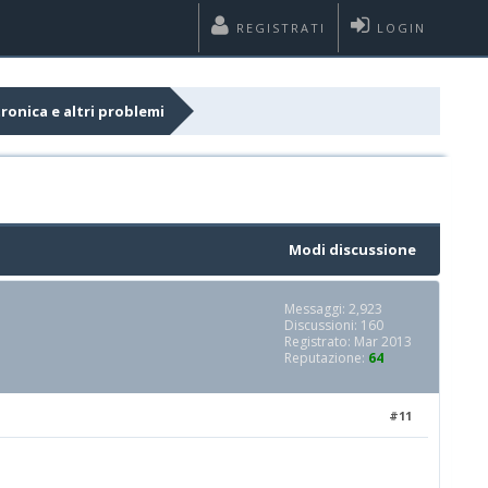
REGISTRATI
LOGIN
ronica e altri problemi
Modi discussione
Messaggi: 2,923
Discussioni: 160
Registrato: Mar 2013
Reputazione:
64
#11