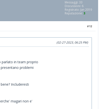
Messaggi: 33
Discussioni: 6
Registrato: Jan 2019
Reputazione:
3
#12
(02-27-2023, 06:25 PM)
o parlato in team proprio
oi presentano problemi
 bene? Includeresti
Perche' magari non e'