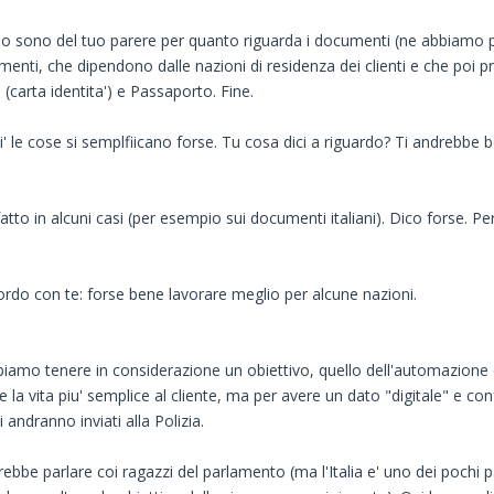
o, io sono del tuo parere per quanto riguarda i documenti (ne abbiamo 
cumenti, che dipendono dalle nazioni di residenza dei clienti e che poi
 (carta identita') e Passaporto. Fine.
' le cose si semplfiicano forse. Tu cosa dici a riguardo? Ti andrebbe b
tto in alcuni casi (per esempio sui documenti italiani). Dico forse. P
cordo con te: forse bene lavorare meglio per alcune nazioni.
amo tenere in considerazione un obiettivo, quello dell'automazione d
 vita piu' semplice al cliente, ma per avere un dato "digitale" e co
andranno inviati alla Polizia.
rebbe parlare coi ragazzi del parlamento (ma l'Italia e' uno dei pochi 