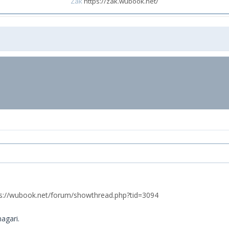
Zak
https://zak.wubook.net/
ps://wubook.net/forum/showthread.php?tid=3094
agari.