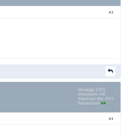
#2
Messaggi: 2,923
Discussioni: 160
Registrato: Mar 2013
Reputazione:
64
#3