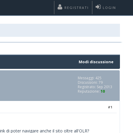
REGISTRATI
LOGIN
Modi discussione
Messaggi: 425
Discussioni: 79
Registrato: Sep 2013
Reputazione:
10
#1
ink di poter navigare anche il sito oltre all'OLR?