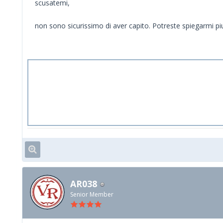
scusatemi,
non sono sicurissimo di aver capito. Potreste spiegarmi piu
AR038
Senior Member