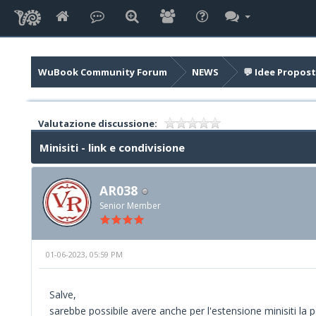
WuBook Community Forum
NEWS
💬 Idee Propost
Valutazione discussione:
Minisiti - link e condivisione
AR038
Senior Member
01-06-2023, 05:59 PM
Salve,
sarebbe possibile avere anche per l'estensione minisiti la po