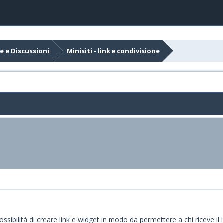
e e Discussioni
Minisiti - link e condivisione
ssibilità di creare link e widget in modo da permettere a chi riceve il l