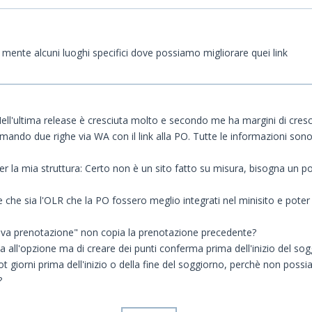
in mente alcuni luoghi specifici dove possiamo migliorare quei link
ell'ultima release è cresciuta molto e secondo me ha margini di cres
mando due righe via WA con il link alla PO. Tutte le informazioni sono l
r la mia struttura: Certo non è un sito fatto su misura, bisogna un po'
e che sia l'OLR che la PO fossero meglio integrati nel minisito e pote
uova prenotazione" non copia la prenotazione precedente?
a all'opzione ma di creare dei punti conferma prima dell'inizio del so
t giorni prima dell'inizio o della fine del soggiorno, perchè non po
?