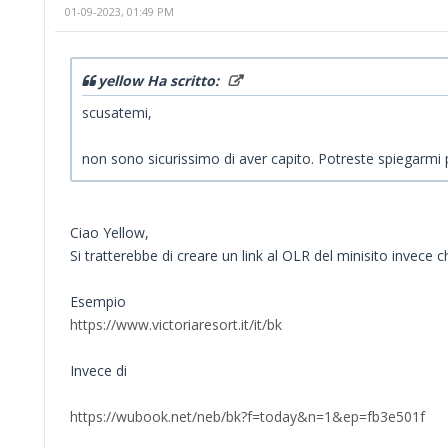
01-09-2023, 01:49 PM
yellow Ha scritto:
scusatemi,
non sono sicurissimo di aver capito. Potreste spiegarmi p
Ciao Yellow,
Si tratterebbe di creare un link al OLR del minisito invec
Esempio
https://www.victoriaresort.it/it/bk
Invece di
https://wubook.net/neb/bk?f=today&n=1&ep=fb3e501f