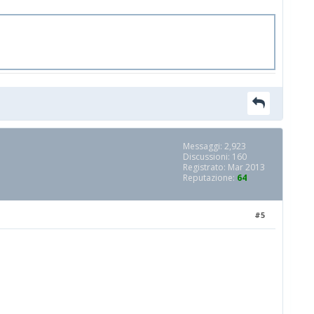
Messaggi: 2,923
Discussioni: 160
Registrato: Mar 2013
Reputazione:
64
#5