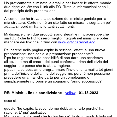
Ho praticamente eliminato le email e per inviare le offerte mando
due righe via WA con il link alla PO. Tutte le informazioni sono lì,
dal principio della prenotazione.
Al contempo ho trovato la soluzione del minisito geniale per la
mia struttura: Certo non è un sito fatto su misura, bisogna un po'
adattarsi, però mi ha tolto tanti sbattimenti.
Mi dispiace che i due prodotti siano slegati e mi piacerebbe che
sia l'OLR che la PO fossero meglio integrati nel minisito e poter
mandare dei link che inizino con
www.victoriaresort.ecc
Ps. perché nella pagina ospite la sezione "effettua una nuova
prenotazione" non copia la prenotazione precedente?
P.ps ho ragionato sulla possibilità di non dare una scadenza
all'opzione ma di creare dei punti conferma prima dell'inizio del
soggiorno e penso che tu abbia ragione.
p.pps ma se possiamo programmare l'invio di una mail a tot giorni
prima dell'inizio o della fine del soggiorno, perchè non possiamo
prevedere una mail che parta per un compleanno o
semplicemente riproporre un soggiorno l'anno successivo?
RE: Minisiti - link e condivisione
-
yellow
-
01-13-2023
ecco si,
questo l'ho capito. E secondo me dobbiamo farlo perche' hai
ragione. E' piu' qualitativo.
Ma riassumento, quel che ti chiedevo e': tu dici quandi di farlo sul