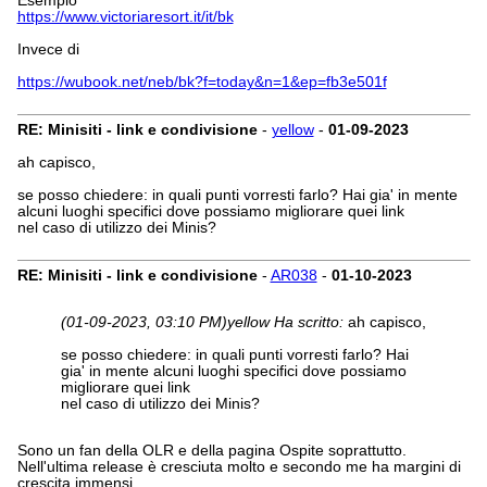
Esempio
https://www.victoriaresort.it/it/bk
Invece di
https://wubook.net/neb/bk?f=today&n=1&ep=fb3e501f
RE: Minisiti - link e condivisione
-
yellow
-
01-09-2023
ah capisco,
se posso chiedere: in quali punti vorresti farlo? Hai gia' in mente
alcuni luoghi specifici dove possiamo migliorare quei link
nel caso di utilizzo dei Minis?
RE: Minisiti - link e condivisione
-
AR038
-
01-10-2023
(01-09-2023, 03:10 PM)
yellow Ha scritto:
ah capisco,
se posso chiedere: in quali punti vorresti farlo? Hai
gia' in mente alcuni luoghi specifici dove possiamo
migliorare quei link
nel caso di utilizzo dei Minis?
Sono un fan della OLR e della pagina Ospite soprattutto.
Nell'ultima release è cresciuta molto e secondo me ha margini di
crescita immensi.