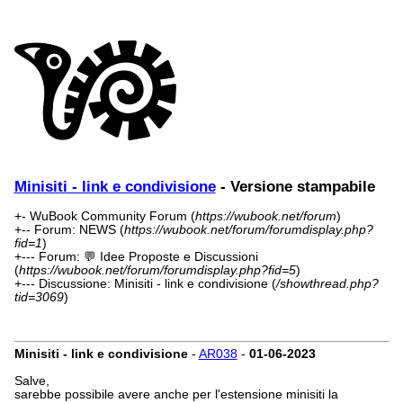
Minisiti - link e condivisione
- Versione stampabile
+- WuBook Community Forum (
https://wubook.net/forum
)
+-- Forum: NEWS (
https://wubook.net/forum/forumdisplay.php?
fid=1
)
+--- Forum: 💬 Idee Proposte e Discussioni
(
https://wubook.net/forum/forumdisplay.php?fid=5
)
+--- Discussione: Minisiti - link e condivisione (
/showthread.php?
tid=3069
)
Minisiti - link e condivisione
-
AR038
-
01-06-2023
Salve,
sarebbe possibile avere anche per l'estensione minisiti la