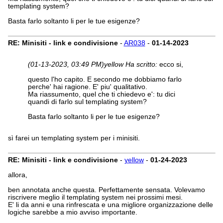
templating system?
Basta farlo soltanto li per le tue esigenze?
RE: Minisiti - link e condivisione
-
AR038
-
01-14-2023
(01-13-2023, 03:49 PM)
yellow Ha scritto:
ecco si,
questo l'ho capito. E secondo me dobbiamo farlo
perche' hai ragione. E' piu' qualitativo.
Ma riassumento, quel che ti chiedevo e': tu dici
quandi di farlo sul templating system?
Basta farlo soltanto li per le tue esigenze?
sì farei un templating system per i minisiti.
RE: Minisiti - link e condivisione
-
yellow
-
01-24-2023
allora,
ben annotata anche questa. Perfettamente sensata. Volevamo
riscrivere meglio il templating system nei prossimi mesi.
E' li da anni e una rinfrescata e una migliore organizzazione delle
logiche sarebbe a mio avviso importante.