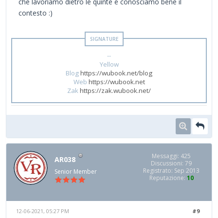
che lavoriamo dietro le quinte e conosciamo bene il
contesto :)
--
Yellow
Blog
https://wubook.net/blog
Web
https://wubook.net
Zak
https://zak.wubook.net/
Messaggi: 425
AR038
Discussioni: 79
Registrato: Sep 2013
Senior Member
Reputazione:
10
12-06-2021, 05:27 PM
#9