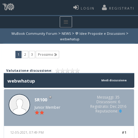
LOGIN
REGISTRATI
>
>
>
WuBook Community Forum
NEWS
💬 Idee Proposte e Discussioni
webwhatup
(current)
1
2
3
Prossimo
Valutazione discussione:
webwhatup
Modi discussione
Messaggi: 35
SR100
Discussioni: 6
Registrato: Dec 2016
Junior Member
Reputazione:
0
12-05-2021, 07:49 PM
#1