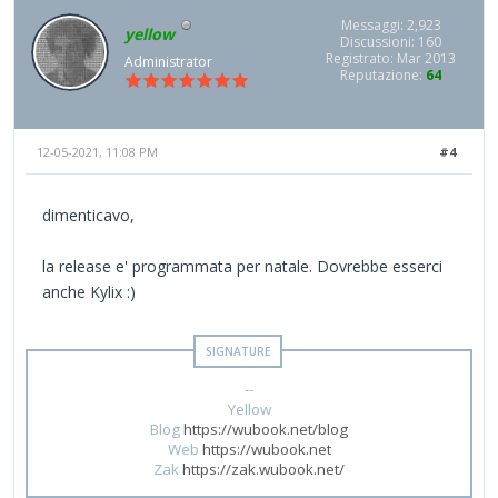
Messaggi: 2,923
yellow
Discussioni: 160
Registrato: Mar 2013
Administrator
Reputazione:
64
12-05-2021, 11:08 PM
#4
dimenticavo,
la release e' programmata per natale. Dovrebbe esserci
anche Kylix :)
--
Yellow
Blog
https://wubook.net/blog
Web
https://wubook.net
Zak
https://zak.wubook.net/