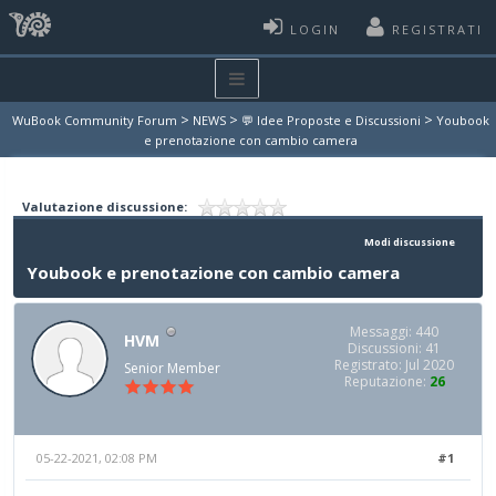
LOGIN
REGISTRATI
>
>
>
WuBook Community Forum
NEWS
💬 Idee Proposte e Discussioni
Youbook
e prenotazione con cambio camera
Valutazione discussione:
Modi discussione
Youbook e prenotazione con cambio camera
Messaggi: 440
HVM
Discussioni: 41
Registrato: Jul 2020
Senior Member
Reputazione:
26
05-22-2021, 02:08 PM
#1