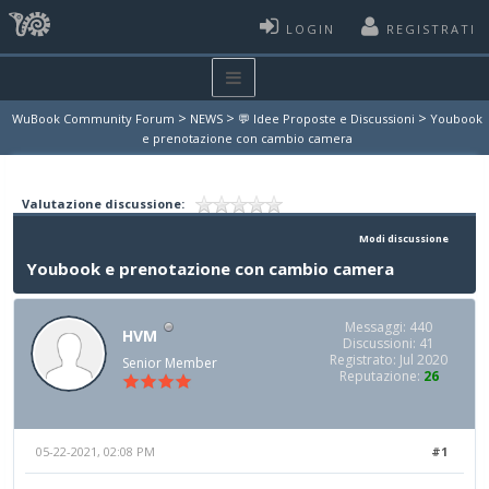
LOGIN
REGISTRATI
>
>
>
WuBook Community Forum
NEWS
💬 Idee Proposte e Discussioni
Youbook
e prenotazione con cambio camera
Valutazione discussione:
Modi discussione
Youbook e prenotazione con cambio camera
Messaggi: 440
HVM
Discussioni: 41
Registrato: Jul 2020
Senior Member
Reputazione:
26
05-22-2021, 02:08 PM
#1