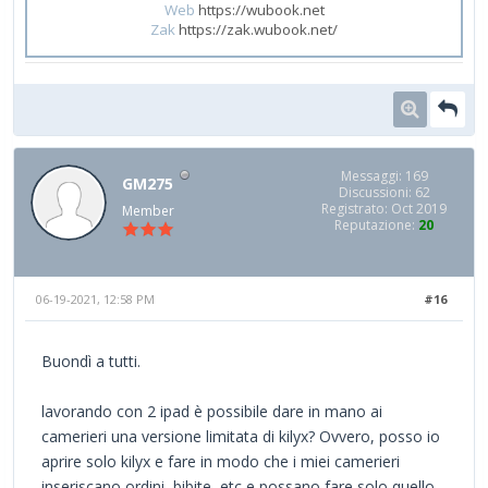
Web
https://wubook.net
Zak
https://zak.wubook.net/
Messaggi: 169
GM275
Discussioni: 62
Registrato: Oct 2019
Member
Reputazione:
20
06-19-2021, 12:58 PM
#16
Buondì a tutti.
lavorando con 2 ipad è possibile dare in mano ai
camerieri una versione limitata di kilyx? Ovvero, posso io
aprire solo kilyx e fare in modo che i miei camerieri
inseriscano ordini, bibite, etc e possano fare solo quello