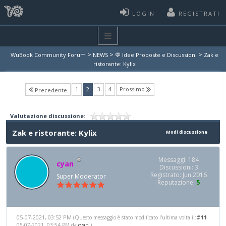
LOGIN
REGISTRATI
>
>
>
WuBook Community Forum
NEWS
💬 Idee Proposte e Discussioni
Zak e
ristorante: Kylix
(current)
1
2
3
4
Prossimo
Precedente
Valutazione discussione:
Zak e ristorante: Kylix
Modi discussione
Messaggi: 184
cyan
Discussioni: 3
Registrato: Jun 2016
Super Moderator
Reputazione:
5
05-07-2021, 03:52 PM
#11
(Questo messaggio è stato modificato l'ultima volta il:
05-07-2021, 03:54 PM da
cyan
.)