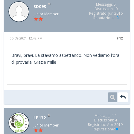
Messaggi: 5
SD093
Discussioni: 0
Registrato: Jun 2016
Junior Member
Reputazione:
0
05-08-2021, 12:42 PM
#12
Bravi, bravi. La stavamo aspettando. Non vediamo l'ora
di provarla! Grazie mille
Messaggi: 14
LP132
Discussioni: 4
Registrato: Apr 2019
Junior Member
Reputazione:
0