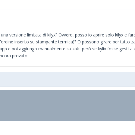
na versione limitata di kilyx? Ovvero, posso io aprire solo kilyx e fare
l'ordine inserito su stampante termica)? O possono girare per tutto z
 app e poi aggiungo manualmente su zak.. però se kylix fosse gestita 
ancora provato..