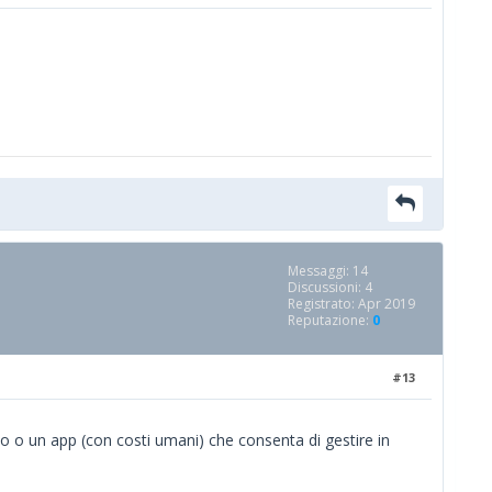
Messaggi: 14
Discussioni: 4
Registrato: Apr 2019
Reputazione:
0
#13
io o un app (con costi umani) che consenta di gestire in