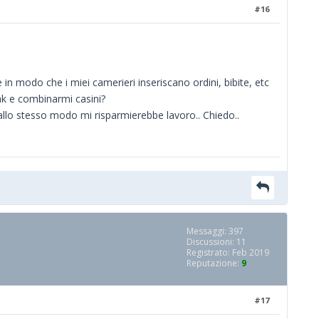
#16
 in modo che i miei camerieri inseriscano ordini, bibite, etc
ak e combinarmi casini?
allo stesso modo mi risparmierebbe lavoro.. Chiedo..
Messaggi: 397
Discussioni: 11
Registrato: Feb 2019
Reputazione:
9
#17