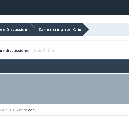
e e Discussioni
Zak e ristorante: Kylix
ne discussione:
-07-2021, 03:54 PM da
cyan
.)