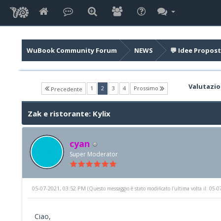
WuBook Community Forum
NEWS
💬 Idee Propost
Valutazio
(current)
1
2
3
4
Prossimo
Precedente
Zak e ristorante: Kylix
cyan
Super Moderator
05-07-2021, 03:52 PM
(Questo messaggio è stato modificato l'ultima volta il: 05
Ciao,