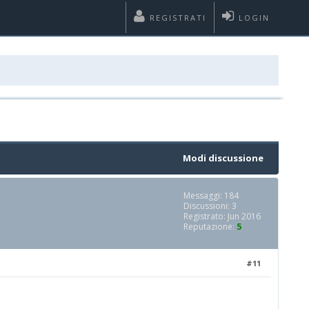
REGISTRATI
LOGIN
Modi discussione
Messaggi: 184
Discussioni: 3
Registrato: Jun 2016
Reputazione:
5
#11