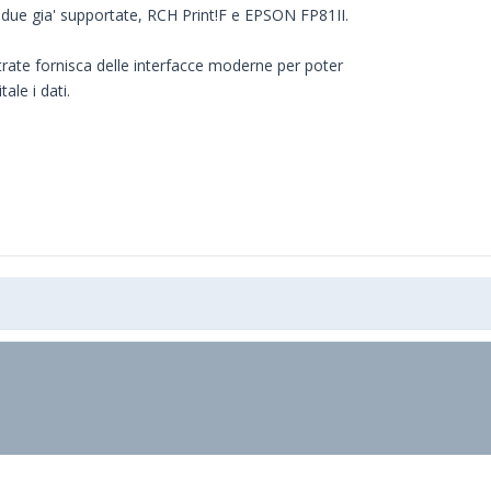
le due gia' supportate, RCH Print!F e EPSON FP81II.
trate fornisca delle interfacce moderne per poter
ale i dati.