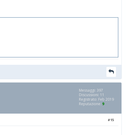
Messaggi: 397
Discussioni: 11
Registrato: Feb 2019
Reputazione:
9
#15