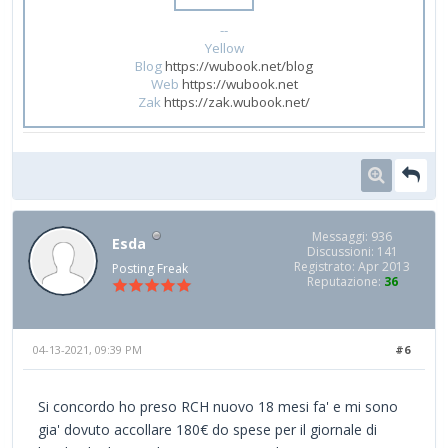
--
Yellow
Blog
https://wubook.net/blog
Web
https://wubook.net
Zak
https://zak.wubook.net/
Messaggi: 936
Esda
Discussioni: 141
Registrato: Apr 2013
Posting Freak
Reputazione:
36
04-13-2021, 09:39 PM
#6
Si concordo ho preso RCH nuovo 18 mesi fa' e mi sono
gia' dovuto accollare 180€ do spese per il giornale di