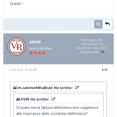
Grazie !
Messaggi: 425
AR038
Discussioni: 79
Registrato: Sep 2013
Senior Member
Reputazione:
10
12-03-2021, 10:56 AM
#10
m.calvino#WuBook Ha scritto:
HVM Ha scritto:
Scusate ma la fattura elettronica non sopperisce
alla mancanza dello scontrino elettronico?