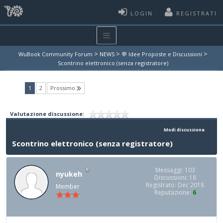
LOGIN
REGISTRATI
>
>
>
WuBook Community Forum
NEWS
💬 Idee Proposte e Discussioni
Scontrino elettronico (senza registratore)
(current)
1
2
Prossimo
Valutazione discussione:
Modi discussione
Scontrino elettronico (senza registratore)
Messaggi: 103
nyukeh
Discussioni: 18
Registrato: Dec 2018
Member
Reputazione:
6