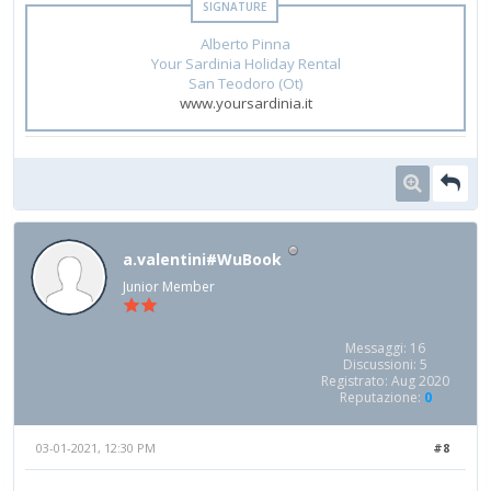
Alberto Pinna
Your Sardinia Holiday Rental
San Teodoro (Ot)
www.yoursardinia.it
a.valentini#WuBook
Junior Member
Messaggi: 16
Discussioni: 5
Registrato: Aug 2020
Reputazione:
0
03-01-2021, 12:30 PM
#8