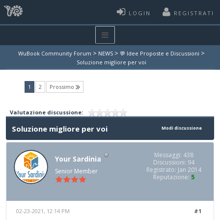
LOGIN
REGISTRATI
>
>
>
WuBook Community Forum
NEWS
💬 Idee Proposte e Discussioni
Soluzione migliore per voi
(current)
1
2
Prossimo
Valutazione discussione:
Soluzione migliore per voi
Modi discussione
Messaggi: 438
Your Sardinia
Discussioni: 94
Registrato: Jan 2014
Senior Member
Reputazione:
5
02-23-2021, 12:14 PM
#1