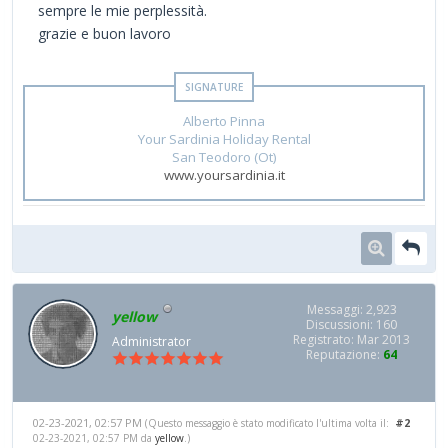
sempre le mie perplessità.
grazie e buon lavoro
Alberto Pinna
Your Sardinia Holiday Rental
San Teodoro (Ot)
www.yoursardinia.it
Messaggi: 2,923
yellow
Discussioni: 160
Registrato: Mar 2013
Administrator
Reputazione:
64
02-23-2021, 02:57 PM
#2
(Questo messaggio è stato modificato l'ultima volta il:
02-23-2021, 02:57 PM da
yellow
.)