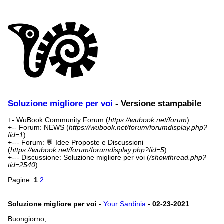
Soluzione migliore per voi
- Versione stampabile
+- WuBook Community Forum (
https://wubook.net/forum
)
+-- Forum: NEWS (
https://wubook.net/forum/forumdisplay.php?
fid=1
)
+--- Forum: 💬 Idee Proposte e Discussioni
(
https://wubook.net/forum/forumdisplay.php?fid=5
)
+--- Discussione: Soluzione migliore per voi (
/showthread.php?
tid=2540
)
Pagine:
1
2
Soluzione migliore per voi
-
Your Sardinia
-
02-23-2021
Buongiorno,