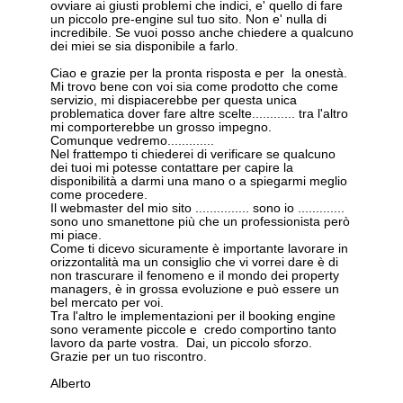
ovviare ai giusti problemi che indici, e' quello di fare
un piccolo pre-engine sul tuo sito. Non e' nulla di
incredibile. Se vuoi posso anche chiedere a qualcuno
dei miei se sia disponibile a farlo.
Ciao e grazie per la pronta risposta e per la onestà.
Mi trovo bene con voi sia come prodotto che come
servizio, mi dispiacerebbe per questa unica
problematica dover fare altre scelte............ tra l'altro
mi comporterebbe un grosso impegno.
Comunque vedremo.............
Nel frattempo ti chiederei di verificare se qualcuno
dei tuoi mi potesse contattare per capire la
disponibilità a darmi una mano o a spiegarmi meglio
come procedere.
Il webmaster del mio sito ............... sono io .............
sono uno smanettone più che un professionista però
mi piace.
Come ti dicevo sicuramente è importante lavorare in
orizzontalità ma un consiglio che vi vorrei dare è di
non trascurare il fenomeno e il mondo dei property
managers, è in grossa evoluzione e può essere un
bel mercato per voi.
Tra l'altro le implementazioni per il booking engine
sono veramente piccole e credo comportino tanto
lavoro da parte vostra. Dai, un piccolo sforzo.
Grazie per un tuo riscontro.
Alberto