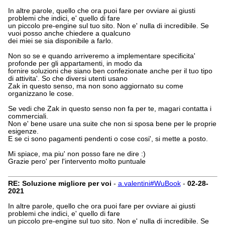
In altre parole, quello che ora puoi fare per ovviare ai giusti
problemi che indici, e' quello di fare
un piccolo pre-engine sul tuo sito. Non e' nulla di incredibile. Se
vuoi posso anche chiedere a qualcuno
dei miei se sia disponibile a farlo.
Non so se e quando arriveremo a implementare specificita'
profonde per gli appartamenti, in modo da
fornire soluzioni che siano ben confezionate anche per il tuo tipo
di attivita'. So che diversi utenti usano
Zak in questo senso, ma non sono aggiornato su come
organizzano le cose.
Se vedi che Zak in questo senso non fa per te, magari contatta i
commerciali.
Non e' bene usare una suite che non si sposa bene per le proprie
esigenze.
E se ci sono pagamenti pendenti o cose cosi', si mette a posto.
Mi spiace, ma piu' non posso fare ne dire :)
Grazie pero' per l'intervento molto puntuale
RE: Soluzione migliore per voi
-
a.valentini#WuBook
-
02-28-
2021
In altre parole, quello che ora puoi fare per ovviare ai giusti
problemi che indici, e' quello di fare
un piccolo pre-engine sul tuo sito. Non e' nulla di incredibile. Se