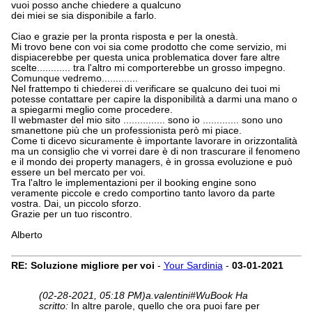
vuoi posso anche chiedere a qualcuno
dei miei se sia disponibile a farlo.
Ciao e grazie per la pronta risposta e per la onestà.
Mi trovo bene con voi sia come prodotto che come servizio, mi
dispiacerebbe per questa unica problematica dover fare altre
scelte............ tra l'altro mi comporterebbe un grosso impegno.
Comunque vedremo.............
Nel frattempo ti chiederei di verificare se qualcuno dei tuoi mi
potesse contattare per capire la disponibilità a darmi una mano o
a spiegarmi meglio come procedere.
Il webmaster del mio sito ............... sono io ............. sono uno
smanettone più che un professionista però mi piace.
Come ti dicevo sicuramente è importante lavorare in orizzontalità
ma un consiglio che vi vorrei dare è di non trascurare il fenomeno
e il mondo dei property managers, è in grossa evoluzione e può
essere un bel mercato per voi.
Tra l'altro le implementazioni per il booking engine sono
veramente piccole e credo comportino tanto lavoro da parte
vostra. Dai, un piccolo sforzo.
Grazie per un tuo riscontro.
Alberto
RE: Soluzione migliore per voi
-
Your Sardinia
-
03-01-2021
(02-28-2021, 05:18 PM)
a.valentini#WuBook Ha
scritto:
In altre parole, quello che ora puoi fare per