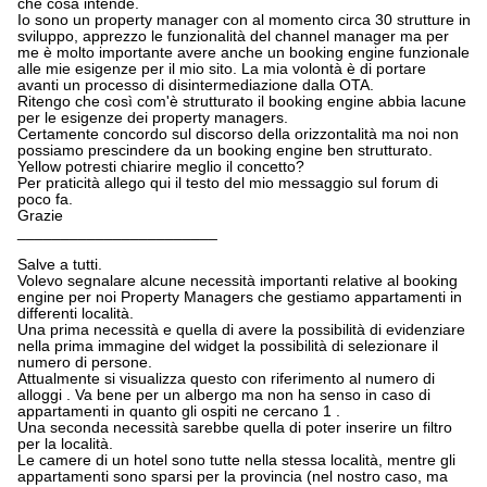
che cosa intende.
Io sono un property manager con al momento circa 30 strutture in
sviluppo, apprezzo le funzionalità del channel manager ma per
me è molto importante avere anche un booking engine funzionale
alle mie esigenze per il mio sito. La mia volontà è di portare
avanti un processo di disintermediazione dalla OTA.
Ritengo che così com'è strutturato il booking engine abbia lacune
per le esigenze dei property managers.
Certamente concordo sul discorso della orizzontalità ma noi non
possiamo prescindere da un booking engine ben strutturato.
Yellow potresti chiarire meglio il concetto?
Per praticità allego qui il testo del mio messaggio sul forum di
poco fa.
Grazie
_______________________
Salve a tutti.
Volevo segnalare alcune necessità importanti relative al booking
engine per noi Property Managers che gestiamo appartamenti in
differenti località.
Una prima necessità e quella di avere la possibilità di evidenziare
nella prima immagine del widget la possibilità di selezionare il
numero di persone.
Attualmente si visualizza questo con riferimento al numero di
alloggi . Va bene per un albergo ma non ha senso in caso di
appartamenti in quanto gli ospiti ne cercano 1 .
Una seconda necessità sarebbe quella di poter inserire un filtro
per la località.
Le camere di un hotel sono tutte nella stessa località, mentre gli
appartamenti sono sparsi per la provincia (nel nostro caso, ma