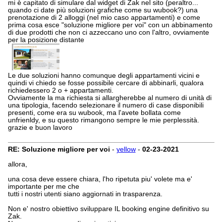
mi è capitato di simulare dal widget di Zak nel sito (peraltro...
quando ci date più soluzioni grafiche come su wubook?) una
prenotazione di 2 alloggi (nel mio caso appartamenti) e come
prima cosa esce "soluzione migliore per voi" con un abbinamento
di due prodotti che non ci azzeccano uno con l'altro, ovviamente
per la posizione distante
Le due soluzioni hanno comunque degli appartamenti vicini e
quindi vi chiedo se fosse possibile cercare di abbinarli, qualora
richiedessero 2 o + appartamenti.
Ovviamente la ma richiesta si allargherebbe al numero di unità di
una tipologia, facendo selezionare il numero di case disponibili
presenti, come era su wubook, ma l'avete bollata come
unfrienldy, e su questo rimangono sempre le mie perplessità.
grazie e buon lavoro
RE: Soluzione migliore per voi
-
yellow
-
02-23-2021
allora,
una cosa deve essere chiara, l'ho ripetuta piu' volete ma e'
importante per me che
tutti i nostri utenti siano aggiornati in trasparenza.
Non e' nostro obiettivo sviluppare IL booking engine definitivo su
Zak.