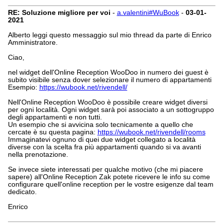
RE: Soluzione migliore per voi
-
a.valentini#WuBook
-
03-01-
2021
Alberto leggi questo messaggio sul mio thread da parte di Enrico
Amministratore.
Ciao,
nel widget dell'Online Reception WooDoo in numero dei guest è
subito visibile senza dover selezionare il numero di appartamenti
Esempio:
https://wubook.net/rivendell/
Nell'Online Reception WooDoo è possibile creare widget diversi
per ogni località. Ogni widget sarà poi associato a un sottogruppo
degli appartamenti e non tutti.
Un esempio che si avvicina solo tecnicamente a quello che
cercate è su questa pagina:
https://wubook.net/rivendell/rooms
Immaginatevi ognuno di quei due widget collegato a località
diverse con la scelta fra più appartamenti quando si va avanti
nella prenotazione.
Se invece siete interessati per qualche motivo (che mi piacere
sapere) all'Online Reception Zak potete ricevere le info su come
configurare quell'online reception per le vostre esigenze dal team
dedicato.
Enrico