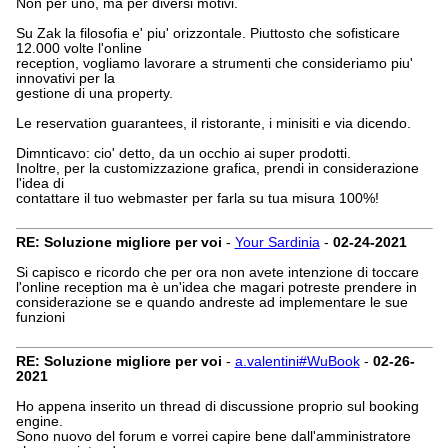
Non per uno, ma per diversi motivi.
Su Zak la filosofia e' piu' orizzontale. Piuttosto che sofisticare
12.000 volte l'online
reception, vogliamo lavorare a strumenti che consideriamo piu'
innovativi per la
gestione di una property.
Le reservation guarantees, il ristorante, i minisiti e via dicendo.
Dimnticavo: cio' detto, da un occhio ai super prodotti.
Inoltre, per la customizzazione grafica, prendi in considerazione
l'idea di
contattare il tuo webmaster per farla su tua misura 100%!
RE: Soluzione migliore per voi
-
Your Sardinia
-
02-24-2021
Si capisco e ricordo che per ora non avete intenzione di toccare
l'online reception ma è un'idea che magari potreste prendere in
considerazione se e quando andreste ad implementare le sue
funzioni
RE: Soluzione migliore per voi
-
a.valentini#WuBook
-
02-26-
2021
Ho appena inserito un thread di discussione proprio sul booking
engine.
Sono nuovo del forum e vorrei capire bene dall'amministratore