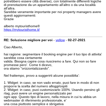
potrebbero essere città diverse), con totalmente differenti logiche
di prenotazione da un appartamento all'altro o da una località
all'altra.
Sarebbe veramente importante per noi property managers avere
questi aggiornamenti.
Grazie
alberto mytouristhome®
https://mytouristhome.it/
RE: Soluzione migliore per voi
-
yellow
-
02-27-2021
Ciao Alberto,
hai ragione: segmentare il booking engine per il tuo tipo di attivita'
sarebbe cosa certamente
valida. Bisogna capire cosa riusciremo a fare. Qui non so fare
promesse pero'. Come ti dicevo,
ora stiamo "orizzontalizzando".
Nel frattempo, provo a suggerirti alcune possiiblta':
1. Widget: in caso, se non vado errato, puoi fare in modo di non
proporre la scelta del numero alloggi/ospiti
2. Widget: in caso, puoi customizzarlo 100%. Usando persino gli
rtag, puoi avere un engine personalizzato per
ogni app. Questo tipo di lavoro, nella misura in cui tu abbia un
webmaster di riferimento professionale, e'
una cosa piuttosto semplice e sbrigativa