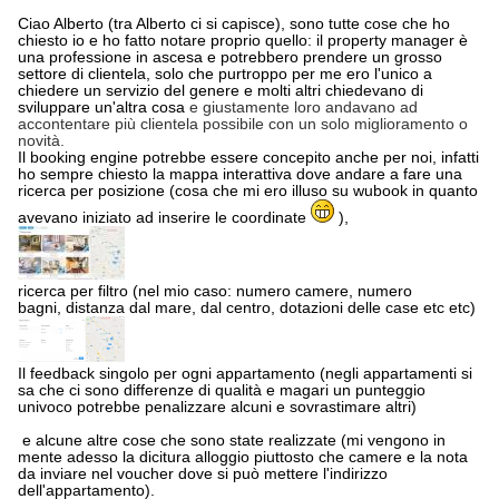
Ciao Alberto (tra Alberto ci si capisce), sono tutte cose che ho
chiesto io e ho fatto notare proprio quello: il property manager è
una professione in ascesa e potrebbero prendere un grosso
settore di clientela, solo che purtroppo per me ero l'unico a
chiedere un servizio del genere e molti altri chiedevano di
sviluppare un'altra cosa
e giustamente loro andavano ad
accontentare più clientela possibile con un solo miglioramento o
novità.
Il booking engine potrebbe essere concepito anche per noi, infatti
ho sempre chiesto la mappa interattiva dove andare a fare una
ricerca per posizione (cosa che mi ero illuso su wubook in quanto
avevano iniziato ad inserire le coordinate
),
ricerca per filtro (nel mio caso: numero camere, numero
bagni, distanza dal mare, dal centro, dotazioni delle case etc etc)
Il feedback singolo per ogni appartamento (negli appartamenti si
sa che ci sono differenze di qualità e magari un punteggio
univoco potrebbe penalizzare alcuni e sovrastimare altri)
e alcune altre cose che sono state realizzate (mi vengono in
mente adesso la dicitura alloggio piuttosto che camere e la nota
da inviare nel voucher dove si può mettere l'indirizzo
dell'appartamento).