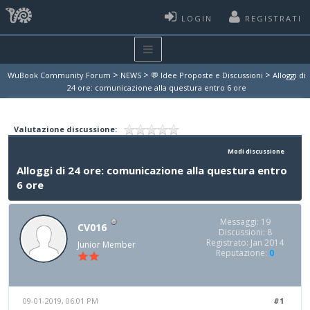
LOGIN
REGISTRATI
>
>
>
WuBook Community Forum
NEWS
💬 Idee Proposte e Discussioni
Alloggi di
24 ore: comunicazione alla questura entro 6 ore
Valutazione discussione:
Modi discussione
Alloggi di 24 ore: comunicazione alla questura entro
6 ore
Messaggi: 19
CV016
Discussioni: 8
Registrato: Jan 2014
Junior Member
Reputazione:
0
09-01-2019, 06:01 PM
#1