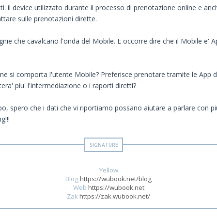
 il device utilizzato durante il processo di prenotazione online e anch
re sulle prenotazioni dirette.
ie che cavalcano l'onda del Mobile. E occorre dire che il Mobile e' 
e si comporta l'utente Mobile? Preferisce prenotare tramite le App 
ra' piu' l'intermediazione o i raporti diretti?
po, spero che i dati che vi riportiamo possano aiutare a parlare con p
g!!!
--
Yellow
Blog
https://wubook.net/blog
Web
https://wubook.net
Zak
https://zak.wubook.net/