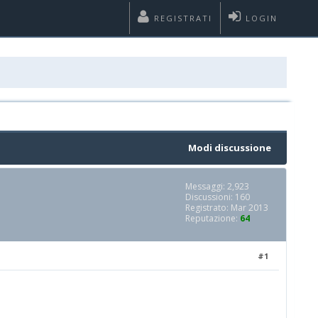
REGISTRATI
LOGIN
Modi discussione
Messaggi: 2,923
Discussioni: 160
Registrato: Mar 2013
Reputazione:
64
#1