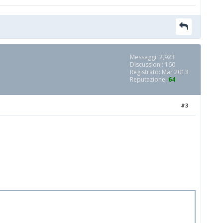
Messaggi: 2,923
Discussioni: 160
Registrato: Mar 2013
Reputazione:
64
#3