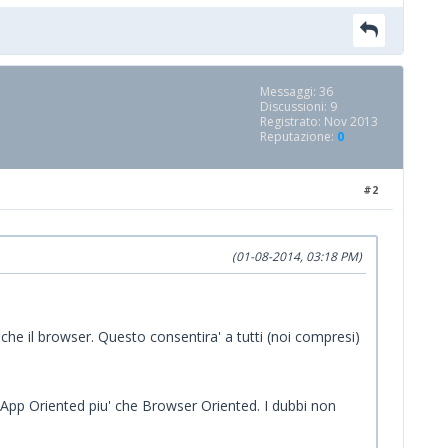
Messaggi: 36
Discussioni: 9
Registrato: Nov 2013
Reputazione:
0
#2
(01-08-2014, 03:18 PM)
che il browser. Questo consentira' a tutti (noi compresi)
 App Oriented piu' che Browser Oriented. I dubbi non