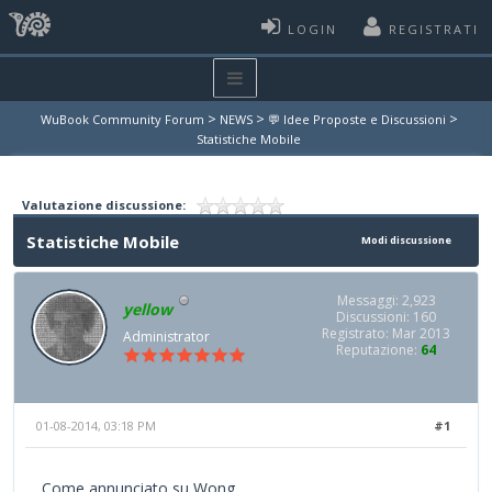
LOGIN
REGISTRATI
>
>
>
WuBook Community Forum
NEWS
💬 Idee Proposte e Discussioni
Statistiche Mobile
Valutazione discussione:
Statistiche Mobile
Modi discussione
Messaggi: 2,923
yellow
Discussioni: 160
Registrato: Mar 2013
Administrator
Reputazione:
64
01-08-2014, 03:18 PM
#1
Come annunciato su Wong,