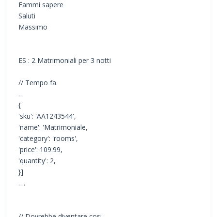
Fammi sapere
Saluti
Massimo
ES : 2 Matrimoniali per 3 notti
// Tempo fa
…
{
'sku': 'AA1243544',
'name': 'Matrimoniale,
'category': 'rooms',
'price': 109.99,
'quantity': 2,
}]
….
// Dovrebbe diventare cosi