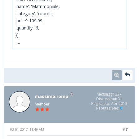
'name': 'Matrimoniale,
'category': 'rooms',
'price': 109.99,
'quantity': 6,
}]
….
Messaggi: 227
massimo.roma
Discussioni: 31
Registrato: Apr 2013
Member
Reputazione:
0
03-01-2017, 11:49 AM
#7