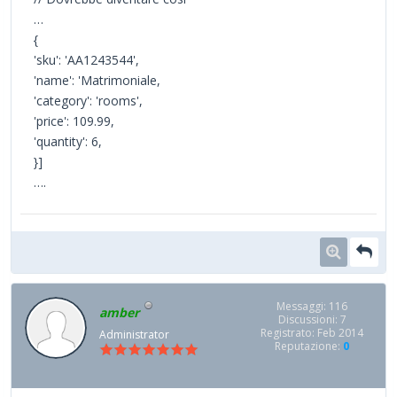
…
{
'sku': 'AA1243544',
'name': 'Matrimoniale,
'category': 'rooms',
'price': 109.99,
'quantity': 6,
}]
….
Messaggi: 116
amber
Discussioni: 7
Registrato: Feb 2014
Administrator
Reputazione:
0