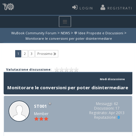
LOGIN
REGISTRATI
>
>
>
WuBook Community Forum
NEWS
💬 Idee Proposte e Discussioni
Monitorare le conversioni per poter disintermediare
(current)
1
2
3
Prossimo
Valutazione discussione:
Modi discussione
Monitorare le conversioni per poter disintermediare
Messaggi: 62
ST001
Discussioni: 17
Registrato: Apr 2013
Member
Reputazione:
0