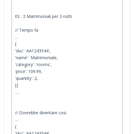
ES : 2 Matrimoniali per 3 notti
// Tempo fa
…
{
'sku': 'AA1243544',
'name': 'Matrimoniale,
'category': 'rooms',
'price': 109.99,
'quantity': 2,
}]
….
// Dovrebbe diventare cosi
…
{
'sku': 'AA1243544',