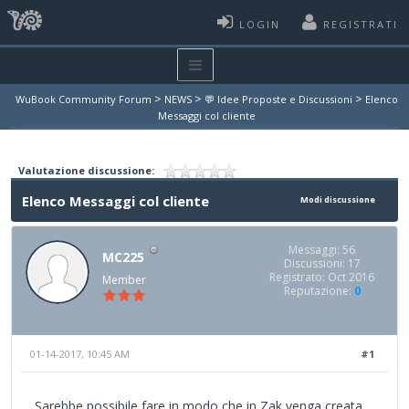
LOGIN
REGISTRATI
>
>
>
WuBook Community Forum
NEWS
💬 Idee Proposte e Discussioni
Elenco
Messaggi col cliente
Valutazione discussione:
Elenco Messaggi col cliente
Modi discussione
Messaggi: 56
MC225
Discussioni: 17
Registrato: Oct 2016
Member
Reputazione:
0
01-14-2017, 10:45 AM
#1
Sarebbe possibile fare in modo che in Zak venga creata