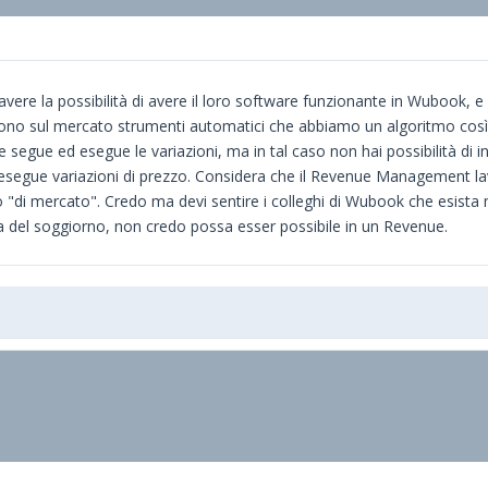
vere la possibilità di avere il loro software funzionante in Wubook, 
i sono sul mercato strumenti automatici che abbiamo un algoritmo cos
gue ed esegue le variazioni, ma in tal caso non hai possibilità di int
poi esegue variazioni di prezzo. Considera che il Revenue Management l
 "di mercato". Credo ma devi sentire i colleghi di Wubook che esist
za del soggiorno, non credo possa esser possibile in un Revenue.