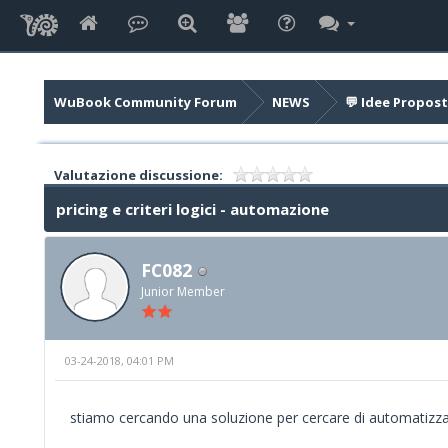
WuBook Community Forum
NEWS
💬 Idee Propost
Valutazione discussione:
pricing e criteri logici - automazione
FC082
Junior Member
03-24-2018, 04:01 PM
stiamo cercando una soluzione per cercare di automatizzare