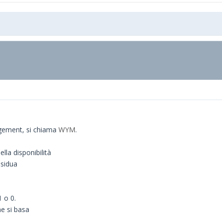
gement, si chiama
WYM
.
lla disponibilità
esidua
 o 0.
e si basa