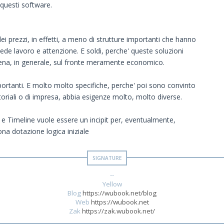
questi software.
i prezzi, in effetti, a meno di strutture importanti che hanno
de lavoro e attenzione. E soldi, perche' queste soluzioni
ena, in generale, sul fronte meramente economico.
 importanti. E molto molto specifiche, perche' poi sono convinto
oriali o di impresa, abbia esigenze molto, molto diverse.
ti e Timeline vuole essere un incipit per, eventualmente,
a dotazione logica iniziale
--
Yellow
Blog
https://wubook.net/blog
Web
https://wubook.net
Zak
https://zak.wubook.net/