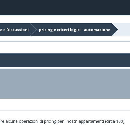
e e Discussioni
pricing e criteri logici - automazione
 alcune operazioni di pricing per i nostri appartamenti (circa 100);