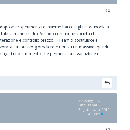
#2
e dopo aver sperimentato insieme hai colleghi di Wubook la
ì tale (almeno credo). Vi sono comunque società che
erazione e controllo prezzo. Il Team ti sostituisce e
avora su un prezzo giornaliero e non su un massivo, quindi
a magari uno strumento che permetta una variazione di
Messaggi: 38
Discussioni: 4
Registrato: Jul 2015
Reputazione:
0
#3