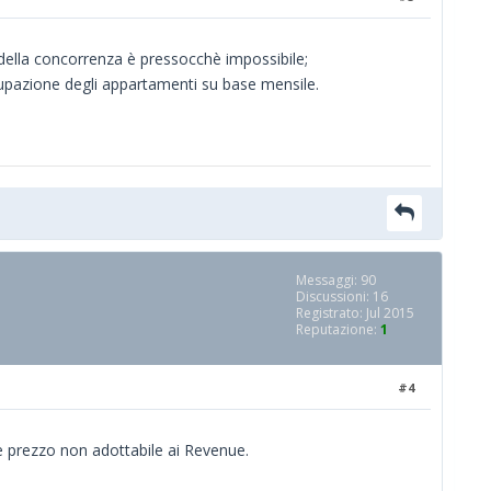
 della concorrenza è pressocchè impossibile;
ccupazione degli appartamenti su base mensile.
Messaggi: 90
Discussioni: 16
Registrato: Jul 2015
Reputazione:
1
#4
e prezzo non adottabile ai Revenue.