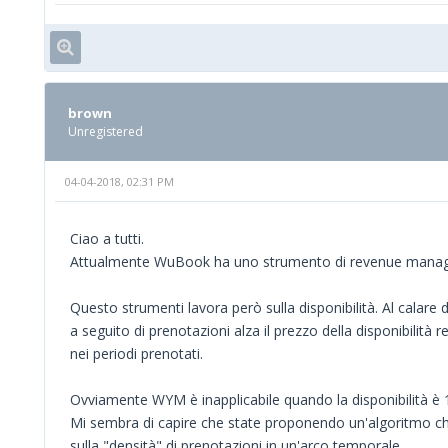
brown
Unregistered
04-04-2018, 02:31 PM
Ciao a tutti.
Attualmente WuBook ha uno strumento di revenue mana
Questo strumenti lavora però sulla disponibilità. Al calare de
a seguito di prenotazioni alza il prezzo della disponibilità r
nei periodi prenotati.
Ovviamente WYM è inapplicabile quando la disponibilità è 1
Mi sembra di capire che state proponendo un'algoritmo ch
sulla "densità" di prenotazioni in un'arco temporale.