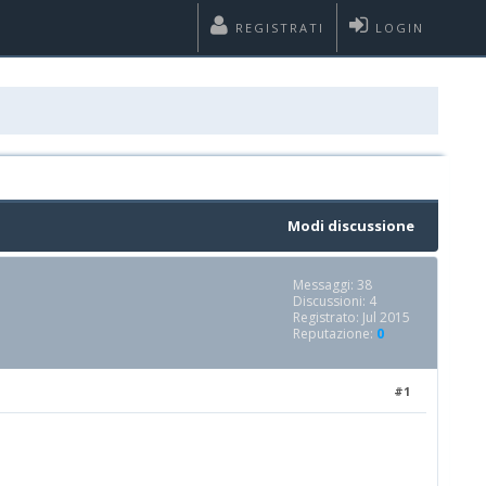
REGISTRATI
LOGIN
Modi discussione
Messaggi: 38
Discussioni: 4
Registrato: Jul 2015
Reputazione:
0
#1