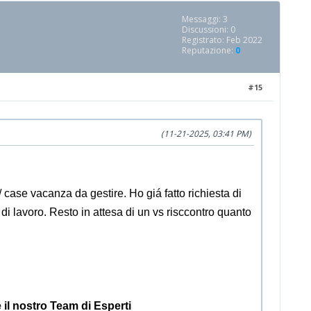
Messaggi: 3
Discussioni: 0
Registrato: Feb 2022
Reputazione:
0
#15
(11-21-2025, 03:41 PM)
 case vacanza da gestire. Ho giá fatto richiesta di
di lavoro. Resto in attesa di un vs risccontro quanto
e il nostro Team di Esperti