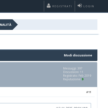
REGISTRATI
LOGIN
ONALITÀ
Modi discussione
Messaggi: 397
Discussioni: 11
Registrato: Feb 2019
Reputazione:
9
#11