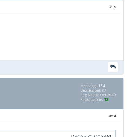
#13
Messaggi: 154
Discussioni: 37
Registrato: Oct 2020
Reputazione:
12
#14
(12-12-2025, 11:15 AM)