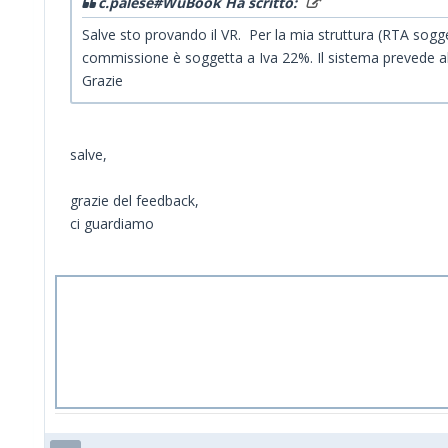
c.palese#WuBook Ha scritto:
Salve sto provando il VR. Per la mia struttura (RTA sogge
commissione è soggetta a Iva 22%. Il sistema prevede alm
Grazie
salve,
grazie del feedback,
ci guardiamo