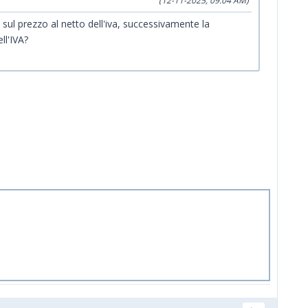
(12-11-2025, 09:04 AM)
sul prezzo al netto dell'iva, successivamente la
ll'IVA?