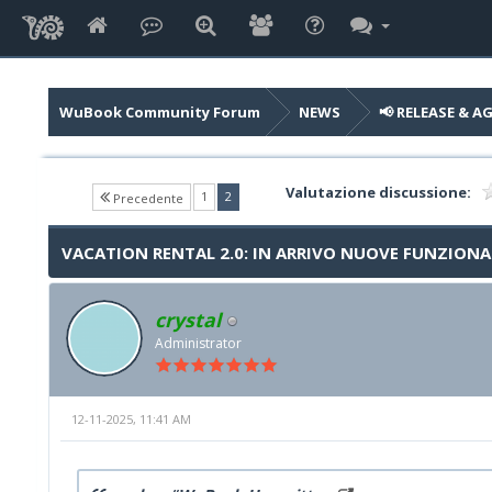
WuBook Community Forum
NEWS
📢 RELEASE & 
Valutazione discussione:
(current)
1
2
Precedente
VACATION RENTAL 2.0: IN ARRIVO NUOVE FUNZIONA
crystal
Administrator
12-11-2025, 11:41 AM