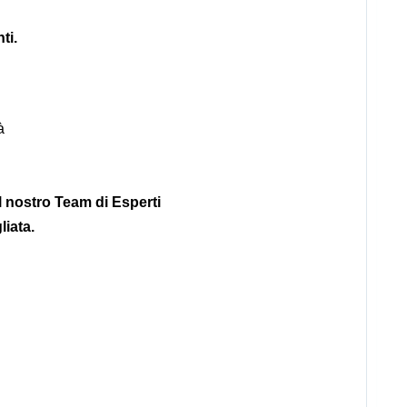
ti.
tà
il nostro Team di Esperti
iata.