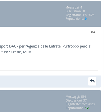
Messaggi: 4
Discussioni: 0
Registrato: Feb 2025
Reputazione:
0
#4
eport DAC7 per l’Agenzia delle Entrate. Purtroppo però al
 futuro? Grazie, MEM
Messaggi: 154
Discussioni: 37
Registrato: Oct 2020
Reputazione:
12