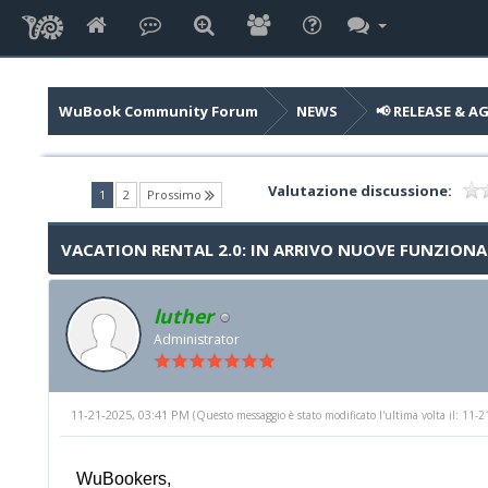
WuBook Community Forum
NEWS
📢 RELEASE & 
Valutazione discussione:
(current)
1
2
Prossimo
VACATION RENTAL 2.0: IN ARRIVO NUOVE FUNZIONA
luther
Administrator
11-21-2025, 03:41 PM
(Questo messaggio è stato modificato l'ultima volta il: 11
WuBookers,