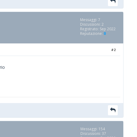
Messaggi: 7
Discussioni: 2
Registrato: Sep 2022
Reputazione:
0
#2
rio
Messaggi: 154
Discussioni: 37