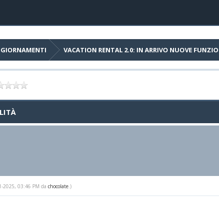
AGGIORNAMENTI
VACATION RENTAL 2.0: IN ARRIVO NUOVE FUNZI
LITÀ
-21-2025, 03:46 PM da
chocolate
.)