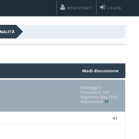
REGISTRATI
LOGIN
ONALITÀ
Modi discussione
Messaggi: 0
Discussioni: 183
Registrato: May 2016
Reputazione:
51
#1