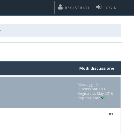
REGISTRATI
LOGIN
Modi discussione
Messaggi: 0
Discussioni: 183
Registrato: May 2016
Reputazione:
51
#1