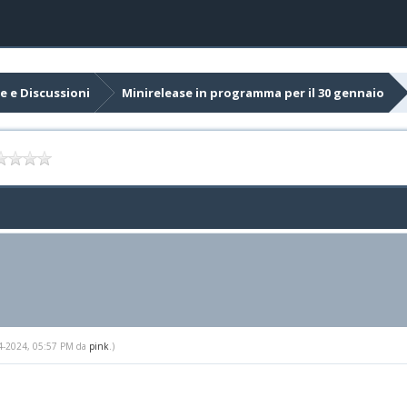
e e Discussioni
Minirelease in programma per il 30 gennaio
-24-2024, 05:57 PM da
pink
.)