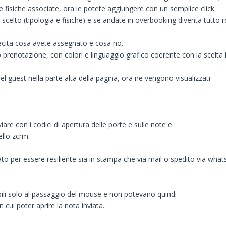
isiche associate, ora le potete aggiungere con un semplice click.
e scelto (tipologia e fisiche) e se andate in overbooking diventa tutto
recita cosa avete assegnato e cosa no.
o prenotazione, con colori e linguaggio grafico coerente con la scelta in
el guest nella parte alta della pagina, ora ne vengono visualizzati
are con i codici di apertura delle porte e sulle note e
ello zcrm.
rato per essere resiliente sia in stampa che via mail o spedito via what
ibili solo al passaggio del mouse e non potevano quindi
ui poter aprire la nota inviata.