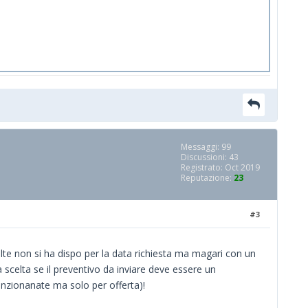
Messaggi: 99
Discussioni: 43
Registrato: Oct 2019
Reputazione:
23
#3
te non si ha dispo per la data richiesta ma magari con un
 scelta se il preventivo da inviare deve essere un
nzionanate ma solo per offerta)!