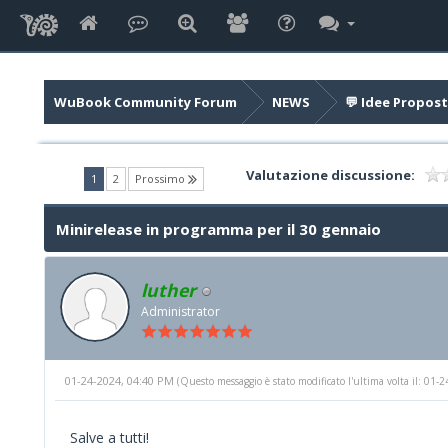
WuBook Community Forum
NEWS
💬 Idee Propost
Valutazione discussione:
(current)
1
2
Prossimo
Minirelease in programma per il 30 gennaio
luther
Administrator
01-24-2024, 04:40 PM
(Questo messaggio è stato modificato l'ultima volta il: 01
Salve a tutti!