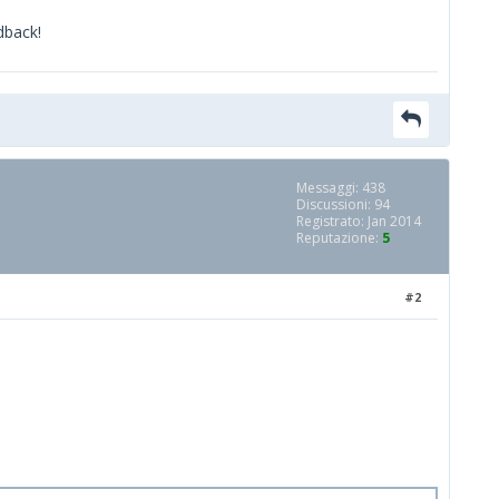
dback!
Messaggi: 438
Discussioni: 94
Registrato: Jan 2014
Reputazione:
5
#2