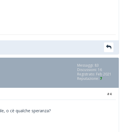
Messaggi: 83
Discussioni: 16
Registrato: Feb 2021
Reputazione:
7
#4
ile, o cè qualche speranza?