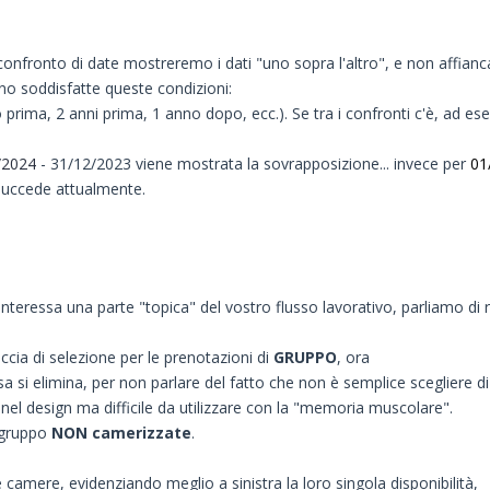
confronto di date mostreremo i dati "uno sopra l'altro", e non affianca
no soddisfatte queste condizioni:
 prima, 2 anni prima, 1 anno dopo, ecc.). Se tra i confronti c'è, ad 
/2024
- 31/12/2023 viene mostrata la sovrapposizione... invece per
01
 succede attualmente.
nteressa una parte "topica" del vostro flusso lavorativo, parliamo di r
faccia di selezione per le prenotazioni di
GRUPPO
, ora
si elimina, per non parlare del fatto che non è semplice scegliere di
 nel design ma difficile da utilizzare con la "memoria muscolare".
i gruppo
NON cameri
zzate
.
camere, evidenziando meglio a sinistra la loro singola disponibilità,