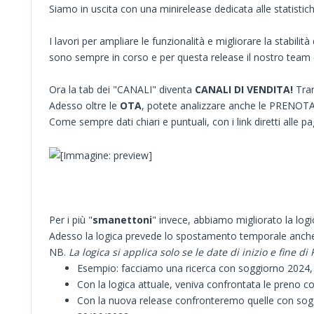
Siamo in uscita con una minirelease dedicata alle statistiche
I lavori per ampliare le funzionalità e migliorare la stabilità 
sono sempre in corso e per questa release il nostro team d
Ora la tab dei "CANALI" diventa
CANALI DI VENDITA!
Tran
Adesso oltre le
OTA
, potete analizzare anche le PRENOTAZ
Come sempre dati chiari e puntuali, con i link diretti alle 
Per i più "
smanettoni
" invece, abbiamo migliorato la log
Adesso la logica prevede lo spostamento temporale anche p
NB.
La logica si applica solo se le date di inizio e fine
Esempio: facciamo una ricerca con soggiorno 2024, 
Con la logica attuale, veniva confrontata le preno
Con la nuova release confronteremo quelle con sog