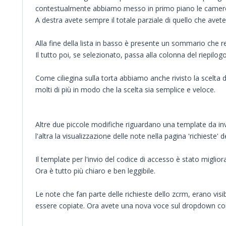
contestualmente abbiamo messo in primo piano le camere f
A destra avete sempre il totale parziale di quello che avet
Alla fine della lista in basso è presente un sommario che 
Il tutto poi, se selezionato, passa alla colonna del riepilog
Come ciliegina sulla torta abbiamo anche rivisto la scelta d
molti di più in modo che la scelta sia semplice e veloce.
Altre due piccole modifiche riguardano una template da invi
l'altra la visualizzazione delle note nella pagina 'richieste' d
Il template per l'invio del codice di accesso è stato miglio
Ora è tutto più chiaro e ben leggibile.
Le note che fan parte delle richieste dello zcrm, erano vis
essere copiate. Ora avete una nova voce sul dropdown con c