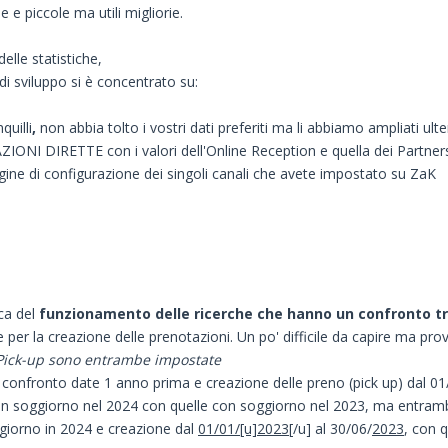
 e piccole ma utili migliorie.
delle statistiche,
i sviluppo si è concentrato su:
quilli
,
non abbia tolto i vostri dati preferiti ma li abbiamo ampliati ult
IONI DIRETTE con i valori dell'Online Reception e quella dei Partner
pagine di configurazione dei singoli canali che avete impostato su ZaK
ica del
funzionamento delle ricerche che hanno un confronto tr
er la creazione delle prenotazioni. Un po' difficile da capire ma pr
 di Pick-up sono entrambe impostate
confronto date 1 anno prima e creazione delle preno (pick up) dal 01
 con soggiorno nel 2024 con quelle con soggiorno nel 2023, ma entram
giorno in 2024 e creazione dal
01/01/[u]2023
[/u] al 30/06/
2023
, con 