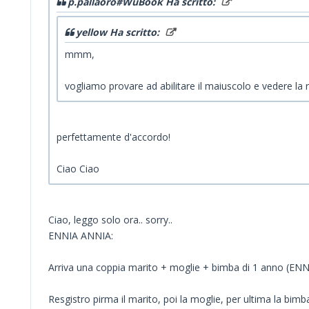
p.pallaoro#WuBook Ha scritto:
yellow Ha scritto:
mmm,
vogliamo provare ad abilitare il maiuscolo e vedere la 
perfettamente d'accordo!
Ciao Ciao
Ciao, leggo solo ora.. sorry..
ENNIA ANNIA:
Arriva una coppia marito + moglie + bimba di 1 anno (EN
Resgistro pirma il marito, poi la moglie, per ultima la bimb