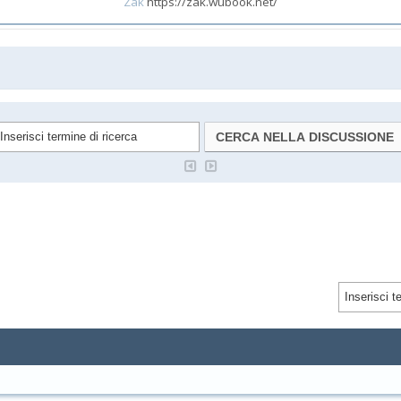
Zak
https://zak.wubook.net/