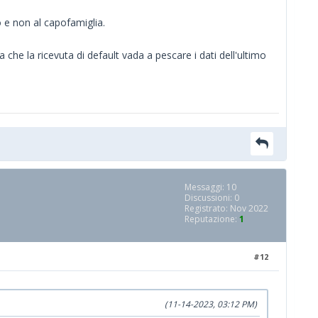
 e non al capofamiglia.
he la ricevuta di default vada a pescare i dati dell'ultimo
Messaggi: 10
Discussioni: 0
Registrato: Nov 2022
Reputazione:
1
#12
(11-14-2023, 03:12 PM)