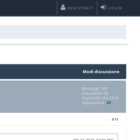
REGISTRATI
LOGIN
Modi discussione
Messaggi: 169
Discussioni: 62
Registrato: Oct 2019
Reputazione:
20
#11