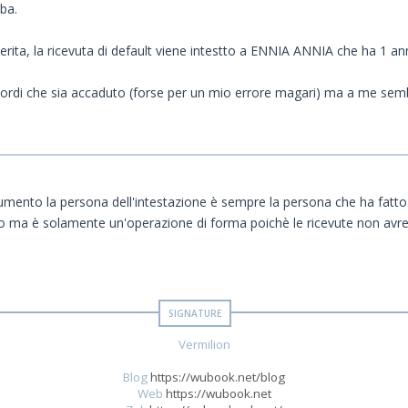
mba.
rita, la ricevuta di default viene intestto a ENNIA ANNIA che ha 1 an
ordi che sia accaduto (forse per un mio errore magari) ma a me sembra
ento la persona dell'intestazione è sempre la persona che ha fatto 
io ma è solamente un'operazione di forma poichè le ricevute non avre
Vermilion
Blog
https://wubook.net/blog
Web
https://wubook.net