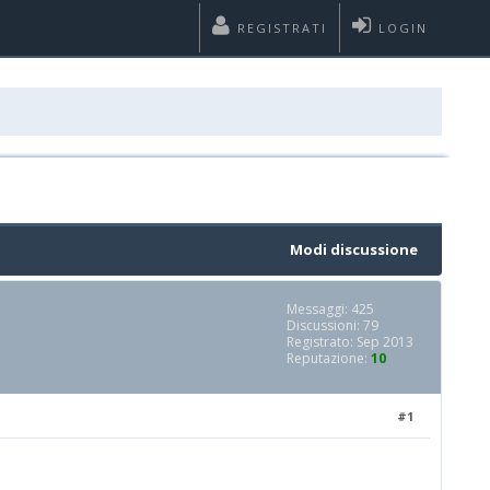
REGISTRATI
LOGIN
Modi discussione
Messaggi: 425
Discussioni: 79
Registrato: Sep 2013
Reputazione:
10
#1