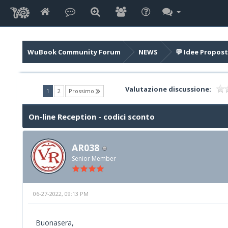
WuBook Community Forum
NEWS
💬 Idee Propost
Valutazione discussione:
(current)
1
2
Prossimo
On-line Reception - codici sconto
AR038
Senior Member
06-27-2022, 09:13 PM
Buonasera,