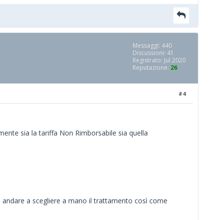
Messaggi: 440
Discussioni: 41
Registrato: Jul 2020
Reputazione:
26
#4
nte sia la tariffa Non Rimborsabile sia quella
za andare a scegliere a mano il trattamento così come