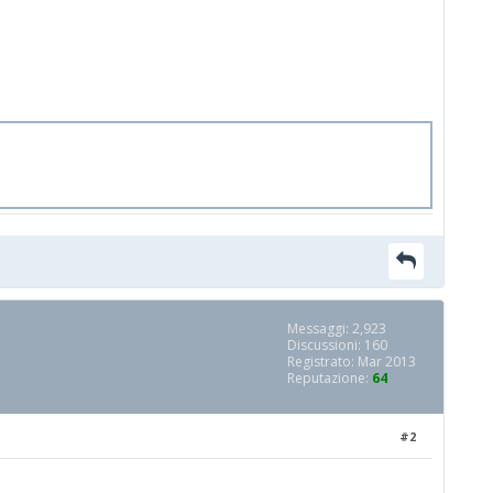
Messaggi: 2,923
Discussioni: 160
Registrato: Mar 2013
Reputazione:
64
#2