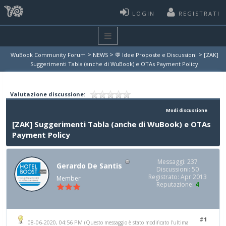
LOGIN
REGISTRATI
>
>
>
WuBook Community Forum
NEWS
💬 Idee Proposte e Discussioni
[ZAK]
Suggerimenti Tabla (anche di WuBook) e OTAs Payment Policy
Valutazione discussione:
Modi discussione
[ZAK] Suggerimenti Tabla (anche di WuBook) e OTAs
Payment Policy
Messaggi: 237
Gerardo De Santis
Discussioni: 50
Registrato: Apr 2013
Member
Reputazione:
4
#1
08-06-2020, 04:56 PM
(Questo messaggio è stato modificato l'ultima