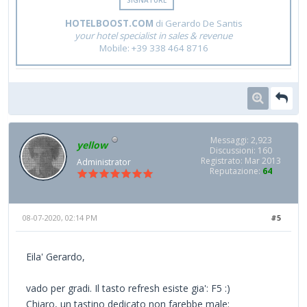
HOTELBOOST.COM
di Gerardo De Santis
your hotel specialist in sales & revenue
Mobile: +39 338 464 8716
Messaggi: 2,923
yellow
Discussioni: 160
Registrato: Mar 2013
Administrator
Reputazione:
64
08-07-2020, 02:14 PM
#5
Eila' Gerardo,
vado per gradi. Il tasto refresh esiste gia': F5 :)
Chiaro, un tastino dedicato non farebbe male: